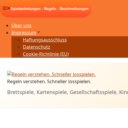
Zum
Spielanleitungen - Regeln - Beschreibungen
Inhalt
springen
Über uns
Impressum
Haftungsausschluss
Datenschutz
Cookie-Richtlinie (EU)
Regeln verstehen. Schneller losspielen.
Brettspiele, Kartenspiele, Gesellschaftsspiele, Kin