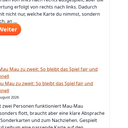
rtung erfolgt von rechts nach links. Dadurch
hlt nicht nur, welche Karte du nimmst, sondern
ch, an …
Weiter
u Mau zu zweit: So bleibt das Spiel fair und
hnell
August 2026
t zwei Personen funktioniert Mau-Mau
sonders flott, braucht aber eine klare Absprache
 Sonderkarten und zum Nachziehen. Gespielt
rd reihum eine passende Karte auf den