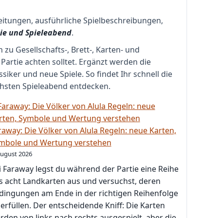
nleitungen, ausführliche Spielbeschreibungen,
lie und Spieleabend
.
 zu Gesellschafts-, Brett-, Karten- und
Partie achten solltet. Ergänzt werden die
ker und neue Spiele. So findet Ihr schnell die
chsten Spieleabend entdecken.
raway: Die Völker von Alula Regeln: neue Karten,
mbole und Wertung verstehen
August 2026
i Faraway legst du während der Partie eine Reihe
s acht Landkarten aus und versuchst, deren
dingungen am Ende in der richtigen Reihenfolge
 erfüllen. Der entscheidende Kniff: Die Karten
rden von links nach rechts ausgespielt, aber die