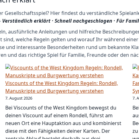
er Gesellschaftsspiel? Hier findest du verständliche Spiela
–
Verständlich erklärt · Schnell nachgeschlagen · Für Fami
eln, ausführliche Anleitungen und hilfreiche Beschreibungen
ut sind, welche Regeln gelten und worauf Ihr während einer 
se und interessante Besonderheiten rund um bekannte Klassi
n und das richtige Spiel für Familie, Freunde oder den nä
Viscounts of the West Kingdom Regeln: Rondell,
Fa
Manuskripte und Burgwertung verstehen
Sy
7. August 2026
7. 
Bei Viscounts of the West Kingdom bewegst du
Be
deinen Viscount auf einem Rondell, führst am
au
neuen Ort eine Hauptaktion aus und kombinierst
Be
diese mit den Fähigkeiten deiner Karten. Der
zu
zentrale Ablauf besteht deshalb aus drei
we