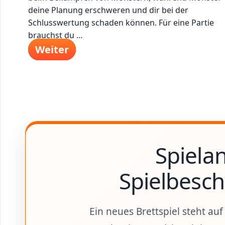
deine Planung erschweren und dir bei der
Schlusswertung schaden können. Für eine Partie
brauchst du …
Weiter
Spiela
Spielbesch
Ein neues Brettspiel steht auf