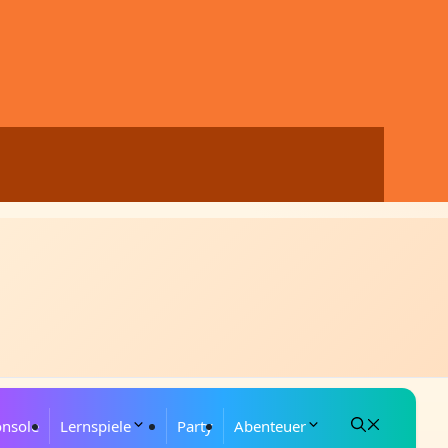
onsole
Lernspiele
Party
Abenteuer