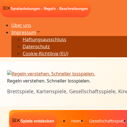
Zum
Spielanleitungen - Regeln - Beschreibungen
Inhalt
springen
Über uns
Impressum
Haftungsausschluss
Datenschutz
Cookie-Richtlinie (EU)
Regeln verstehen. Schneller losspielen.
Brettspiele, Kartenspiele, Gesellschaftsspiele, Kin
Home
Gesellschaftsspiele
Spiele entdecken