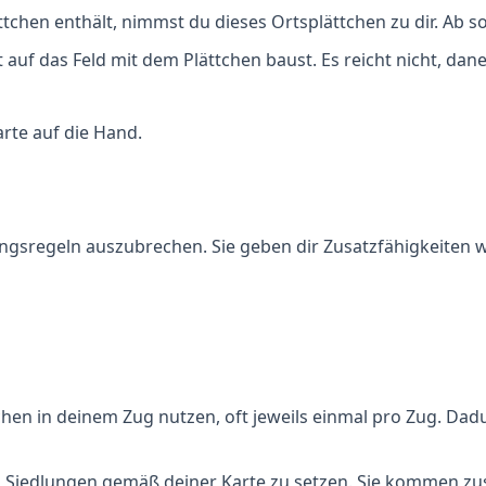
ttchen enthält, nimmst du dieses Ortsplättchen zu dir. Ab s
 auf das Feld mit dem Plättchen baust. Es reicht nicht, da
rte auf die Hand.
ngsregeln auszubrechen. Sie geben dir Zusatzfähigkeiten w
chen in deinem Zug nutzen, oft jeweils einmal pro Zug. D
drei Siedlungen gemäß deiner Karte zu setzen. Sie kommen z