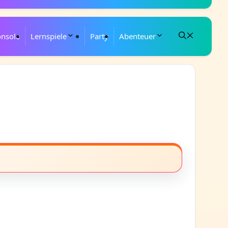
onsole
Lernspiele
Party
Abenteuer