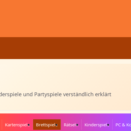
derspiele und Partyspiele verständlich erklärt
Kartenspiele
Brettspiele
Rätseln
Kinderspiele
PC & K