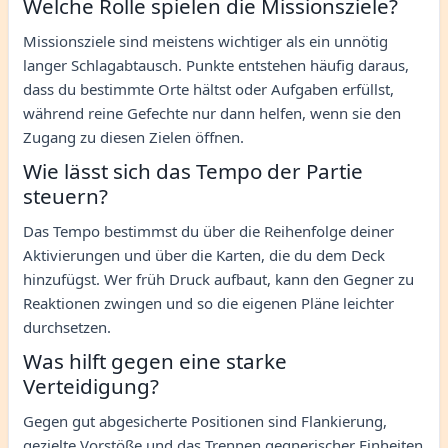
Welche Rolle spielen die Missionsziele?
Missionsziele sind meistens wichtiger als ein unnötig
langer Schlagabtausch. Punkte entstehen häufig daraus,
dass du bestimmte Orte hältst oder Aufgaben erfüllst,
während reine Gefechte nur dann helfen, wenn sie den
Zugang zu diesen Zielen öffnen.
Wie lässt sich das Tempo der Partie
steuern?
Das Tempo bestimmst du über die Reihenfolge deiner
Aktivierungen und über die Karten, die du dem Deck
hinzufügst. Wer früh Druck aufbaut, kann den Gegner zu
Reaktionen zwingen und so die eigenen Pläne leichter
durchsetzen.
Was hilft gegen eine starke
Verteidigung?
Gegen gut abgesicherte Positionen sind Flankierung,
gezielte Vorstöße und das Trennen gegnerischer Einheiten