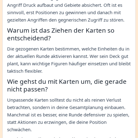
Angriff Druck aufbaut und Gebiete absichert. Oft ist es
sinnvoll, erst Positionen zu gewinnen und danach mit
gezielten Angriffen den gegnerischen Zugriff zu stören.
Warum ist das Ziehen der Karten so
entscheidend?
Die gezogenen Karten bestimmen, welche Einheiten du in
der aktuellen Runde aktivieren kannst. Wer sein Deck gut
plant, kann wichtige Figuren häufiger einsetzen und bleibt
taktisch flexibler.
Wie gehst du mit Karten um, die gerade
nicht passen?
Unpassende Karten solltest du nicht als reinen Verlust
betrachten, sondern in deine Gesamtplanung einbauen.
Manchmal ist es besser, eine Runde defensiver zu spielen,
statt Aktionen zu erzwingen, die deine Position
schwächen.