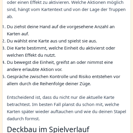
oder einen Effekt zu aktivieren. Welche Aktionen möglich
sind, hängt vom Kartentext und von der Lage der Truppen
ab.
Du ziehst deine Hand auf die vorgesehene Anzahl an
Karten auf.
Du wählst eine Karte aus und spielst sie aus.
Die Karte bestimmt, welche Einheit du aktivierst oder
welchen Effekt du nutzt.
Du bewegst die Einheit, greifst an oder nimmst eine
andere erlaubte Aktion vor.
Gespräche zwischen Kontrolle und Risiko entstehen vor
allem durch die Reihenfolge deiner Züge.
Entscheidend ist, dass du nicht nur die aktuelle Karte
betrachtest. Im besten Fall planst du schon mit, welche
Karten später wieder auftauchen und wie du deinen Stapel
dadurch formst.
Deckbau im Spielverlauf