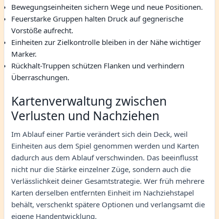
Bewegungseinheiten sichern Wege und neue Positionen.
Feuerstarke Gruppen halten Druck auf gegnerische
Vorstöße aufrecht.
Einheiten zur Zielkontrolle bleiben in der Nähe wichtiger
Marker.
Rückhalt-Truppen schützen Flanken und verhindern
Überraschungen.
Kartenverwaltung zwischen
Verlusten und Nachziehen
Im Ablauf einer Partie verändert sich dein Deck, weil
Einheiten aus dem Spiel genommen werden und Karten
dadurch aus dem Ablauf verschwinden. Das beeinflusst
nicht nur die Stärke einzelner Züge, sondern auch die
Verlässlichkeit deiner Gesamtstrategie. Wer früh mehrere
Karten derselben entfernten Einheit im Nachziehstapel
behält, verschenkt spätere Optionen und verlangsamt die
eigene Handentwicklung.