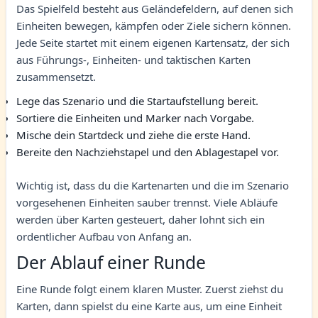
Das Spielfeld besteht aus Geländefeldern, auf denen sich
Einheiten bewegen, kämpfen oder Ziele sichern können.
Jede Seite startet mit einem eigenen Kartensatz, der sich
aus Führungs-, Einheiten- und taktischen Karten
zusammensetzt.
Lege das Szenario und die Startaufstellung bereit.
Sortiere die Einheiten und Marker nach Vorgabe.
Mische dein Startdeck und ziehe die erste Hand.
Bereite den Nachziehstapel und den Ablagestapel vor.
Wichtig ist, dass du die Kartenarten und die im Szenario
vorgesehenen Einheiten sauber trennst. Viele Abläufe
werden über Karten gesteuert, daher lohnt sich ein
ordentlicher Aufbau von Anfang an.
Der Ablauf einer Runde
Eine Runde folgt einem klaren Muster. Zuerst ziehst du
Karten, dann spielst du eine Karte aus, um eine Einheit