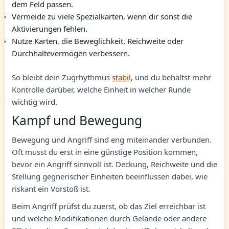
dem Feld passen.
Vermeide zu viele Spezialkarten, wenn dir sonst die
Aktivierungen fehlen.
Nutze Karten, die Beweglichkeit, Reichweite oder
Durchhaltevermögen verbessern.
So bleibt dein Zugrhythmus
stabil
, und du behältst mehr
Kontrolle darüber, welche Einheit in welcher Runde
wichtig wird.
Kampf und Bewegung
Bewegung und Angriff sind eng miteinander verbunden.
Oft musst du erst in eine günstige Position kommen,
bevor ein Angriff sinnvoll ist. Deckung, Reichweite und die
Stellung gegnerischer Einheiten beeinflussen dabei, wie
riskant ein Vorstoß ist.
Beim Angriff prüfst du zuerst, ob das Ziel erreichbar ist
und welche Modifikationen durch Gelände oder andere