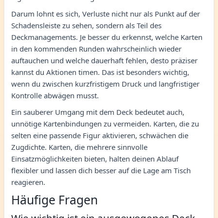
Darum lohnt es sich, Verluste nicht nur als Punkt auf der
Schadensleiste zu sehen, sondern als Teil des
Deckmanagements. Je besser du erkennst, welche Karten
in den kommenden Runden wahrscheinlich wieder
auftauchen und welche dauerhaft fehlen, desto präziser
kannst du Aktionen timen. Das ist besonders wichtig,
wenn du zwischen kurzfristigem Druck und langfristiger
Kontrolle abwägen musst.
Ein sauberer Umgang mit dem Deck bedeutet auch,
unnötige Kartenbindungen zu vermeiden. Karten, die zu
selten eine passende Figur aktivieren, schwächen die
Zugdichte. Karten, die mehrere sinnvolle
Einsatzmöglichkeiten bieten, halten deinen Ablauf
flexibler und lassen dich besser auf die Lage am Tisch
reagieren.
Häufige Fragen