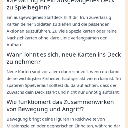
Wie wichtig ist ein ausgewogenes Deck
zu Spielbeginn?
Ein ausgewogenes Startdeck hilft dir, früh zuverlässig
Karten deiner Soldaten zu ziehen und die passenden
Aktionen auszuführen. Zu viele Spezialkarten oder reine
Nachziehkarten ohne klare Linie verlangsamen den
Aufbau.
Wann lohnt es sich, neue Karten ins Deck
zu nehmen?
Neue Karten sind vor allem dann sinnvoll, wenn du damit
deine wichtigsten Einheiten häufiger aktivieren kannst. Im
späteren Spielverlauf solltest du darauf achten, dass der
Zuwachs dein Deck stärkt und nicht nur unnötig aufbläht.
Wie funktioniert das Zusammenwirken
von Bewegung und Angriff?
Bewegung bringt deine Figuren in Reichweite von
Missionszielen oder gegnerischen Einheiten, während der