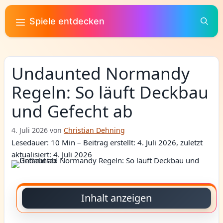
Zum
Inhalt
Spiele entdecken
springen
Undaunted Normandy
Regeln: So läuft Deckbau
und Gefecht ab
4. Juli 2026
von
Christian Dehning
Lesedauer: 10 Min –
Beitrag erstellt: 4. Juli 2026, zuletzt
aktualisiert: 4. Juli 2026
Inhalt anzeigen