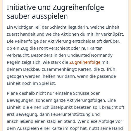
Initiative und Zugreihenfolge
sauber ausspielen
Ein wichtiger Teil der Schlacht liegt darin, welche Einheit
zuerst handelt und welche Aktionen du mit ihr verknüpfst.
Die Reihenfolge der Aktivierung entscheidet oft darüber,
ob ein Zug die Front verschiebt oder nur Karten
verbraucht. Besonders in den Undaunted Normandy
Regeln zeigt sich, wie stark die
Zugreihenfolge
mit
deinem Deckbau zusammenhängt: Karten, die zu früh
gezogen werden, helfen nur dann, wenn die passende
Einheit noch im Spiel ist.
Plane deshalb nicht nur einzelne Schüsse oder
Bewegungen, sondern ganze Aktivierungsfolgen. Eine
Einheit, die einen Schlüsselpunkt besetzen soll, braucht oft
erst Bewegung, dann Feuerunterstützung und
anschließend einen stabilen Stand. Wer diese Abfolge vor
dem Ausspielen einer Karte im Kopf hat, nutzt seine Hand