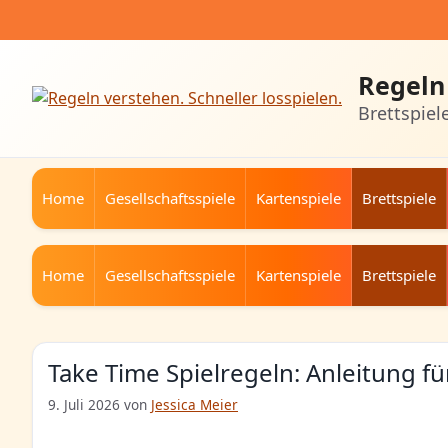
Zum
Inhalt
springen
Regeln 
Brettspiel
Home
Gesellschaftsspiele
Kartenspiele
Brettspiele
Home
Gesellschaftsspiele
Kartenspiele
Brettspiele
Take Time Spielregeln: Anleitung f
9. Juli 2026
von
Jessica Meier