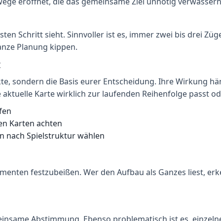
wege eröffnet, die das gemeinsame Ziel unnötig verwässern
ten Schritt sieht. Sinnvoller ist es, immer zwei bis drei Zü
ganze Planung kippen.
t
kte, sondern die Basis eurer Entscheidung. Ihre Wirkung hä
e aktuelle Karte wirklich zur laufenden Reihenfolge passt od
fen
en Karten achten
rn nach Spielstruktur wählen
Momenten festzubeißen. Wer den Aufbau als Ganzes liest, er
emeinsame Abstimmung. Ebenso problematisch ist es, einzel