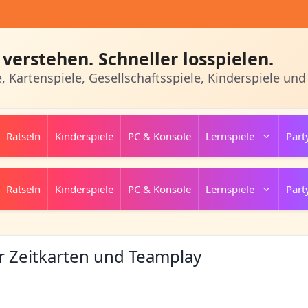
verstehen. Schneller losspielen.
e, Kartenspiele, Gesellschaftsspiele, Kinderspiele und
Rätseln
Kinderspiele
PC & Konsole
Lernspiele
Part
Rätseln
Kinderspiele
PC & Konsole
Lernspiele
Part
ür Zeitkarten und Teamplay