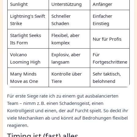
Sunlight
Unterstützung
Anfänger
Lightning’s Swift
Schneller
Einfacher
Strike
Schaden
Einstieg
Starlight Seeks
Flexibel, aber
Nur für Profis
Its Form
komplex
Volcano
Explosiv, aber
Für
Looming High
langsam
Fortgeschrittene
Many Minds
Kontrolle über
Sehr taktisch,
Move as One
Tiere
belohnend
Für erste Siege rate ich zu einem gut ausbalancierten
Team – nimm z. B. einen Schadensgeist, einen
Kontrollgeist und einen, der auf Furcht spielt. So deckt ihr
viele Mechaniken ab und könnt auf Bedrohungen flexibel
reagieren.
Timing ist (fast) alles