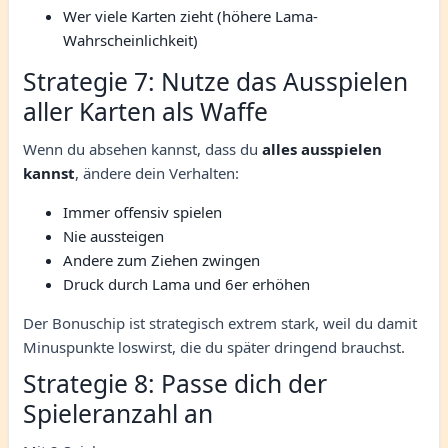
Wer viele Karten zieht (höhere Lama-
Wahrscheinlichkeit)
Strategie 7: Nutze das Ausspielen
aller Karten als Waffe
Wenn du absehen kannst, dass du
alles ausspielen
kannst
, ändere dein Verhalten:
Immer offensiv spielen
Nie aussteigen
Andere zum Ziehen zwingen
Druck durch Lama und 6er erhöhen
Der Bonuschip ist strategisch extrem stark, weil du damit
Minuspunkte loswirst, die du später dringend brauchst.
Strategie 8: Passe dich der
Spieleranzahl an