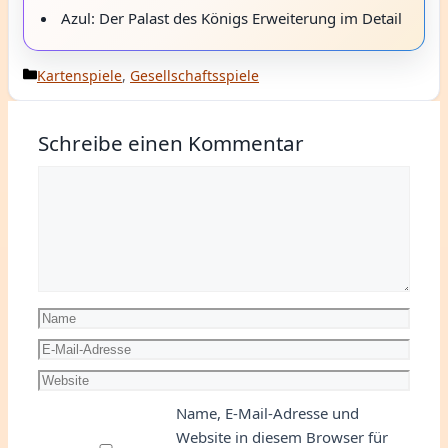
Azul: Der Palast des Königs Erweiterung im Detail
Kategorien
Kartenspiele
,
Gesellschaftsspiele
Schreibe einen Kommentar
Kommentar
Name
E-
Mail-
Website
Adresse
Name, E-Mail-Adresse und
Website in diesem Browser für