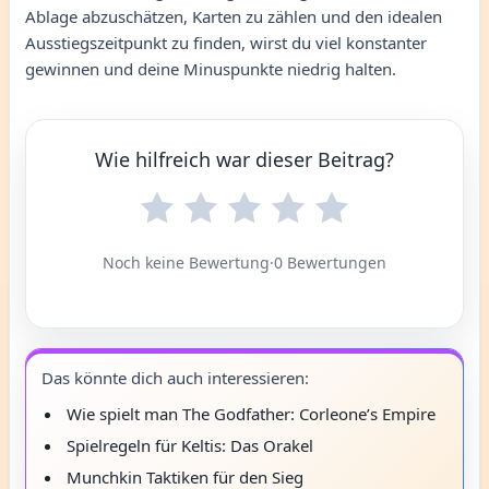
Ablage abzuschätzen, Karten zu zählen und den idealen
Ausstiegszeitpunkt zu finden, wirst du viel konstanter
gewinnen und deine Minuspunkte niedrig halten.
Wie hilfreich war dieser Beitrag?
Noch keine Bewertung
·
0 Bewertungen
Das könnte dich auch interessieren:
Wie spielt man The Godfather: Corleone’s Empire
Spielregeln für Keltis: Das Orakel
Munchkin Taktiken für den Sieg