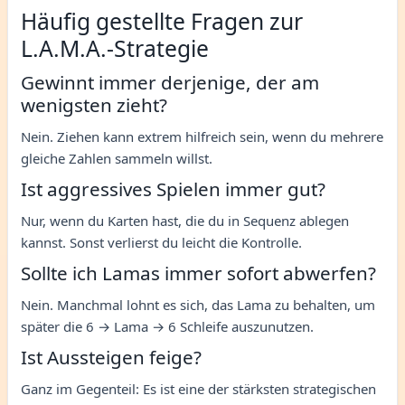
Häufig gestellte Fragen zur
L.A.M.A.-Strategie
Gewinnt immer derjenige, der am
wenigsten zieht?
Nein. Ziehen kann extrem hilfreich sein, wenn du mehrere
gleiche Zahlen sammeln willst.
Ist aggressives Spielen immer gut?
Nur, wenn du Karten hast, die du in Sequenz ablegen
kannst. Sonst verlierst du leicht die Kontrolle.
Sollte ich Lamas immer sofort abwerfen?
Nein. Manchmal lohnt es sich, das Lama zu behalten, um
später die 6 → Lama → 6 Schleife auszunutzen.
Ist Aussteigen feige?
Ganz im Gegenteil: Es ist eine der stärksten strategischen