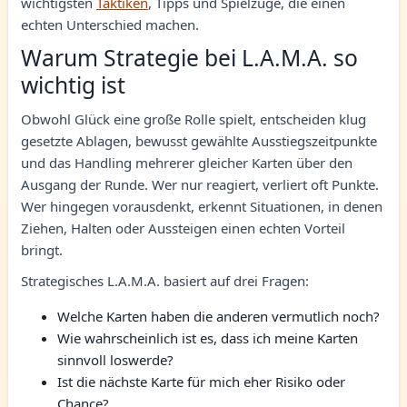
wichtigsten
Taktiken
, Tipps und Spielzüge, die einen
echten Unterschied machen.
Warum Strategie bei L.A.M.A. so
wichtig ist
Obwohl Glück eine große Rolle spielt, entscheiden klug
gesetzte Ablagen, bewusst gewählte Ausstiegszeitpunkte
und das Handling mehrerer gleicher Karten über den
Ausgang der Runde. Wer nur reagiert, verliert oft Punkte.
Wer hingegen vorausdenkt, erkennt Situationen, in denen
Ziehen, Halten oder Aussteigen einen echten Vorteil
bringt.
Strategisches L.A.M.A. basiert auf drei Fragen:
Welche Karten haben die anderen vermutlich noch?
Wie wahrscheinlich ist es, dass ich meine Karten
sinnvoll loswerde?
Ist die nächste Karte für mich eher Risiko oder
Chance?