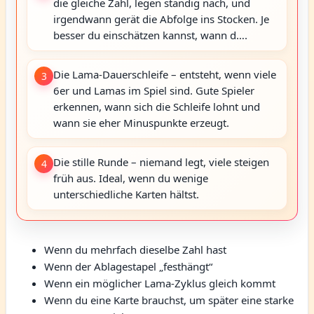
die gleiche Zahl, legen ständig nach, und
irgendwann gerät die Abfolge ins Stocken. Je
besser du einschätzen kannst, wann d….
Die Lama-Dauerschleife – entsteht, wenn viele
3
6er und Lamas im Spiel sind. Gute Spieler
erkennen, wann sich die Schleife lohnt und
wann sie eher Minuspunkte erzeugt.
Die stille Runde – niemand legt, viele steigen
4
früh aus. Ideal, wenn du wenige
unterschiedliche Karten hältst.
Wenn du mehrfach dieselbe Zahl hast
Wenn der Ablagestapel „festhängt“
Wenn ein möglicher Lama-Zyklus gleich kommt
Wenn du eine Karte brauchst, um später eine starke