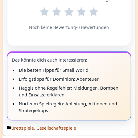
Noch keine Bewertung
·
0 Bewertungen
Das könnte dich auch interessieren:
Die besten Tipps für Small World
Erfolgstipps für Dominion: Abenteuer
Haggis ohne Regelfehler: Meldungen, Bomben
und Einsätze erklären
Nucleum Spielregeln: Anleitung, Aktionen und
Strategietipps
Kategorien
Brettspiele
,
Gesellschaftsspiele