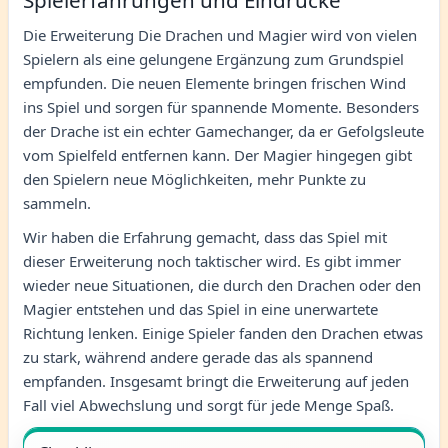
Spielerfahrungen und Eindrücke
Die Erweiterung Die Drachen und Magier wird von vielen
Spielern als eine gelungene Ergänzung zum Grundspiel
empfunden. Die neuen Elemente bringen frischen Wind
ins Spiel und sorgen für spannende Momente. Besonders
der Drache ist ein echter Gamechanger, da er Gefolgsleute
vom Spielfeld entfernen kann. Der Magier hingegen gibt
den Spielern neue Möglichkeiten, mehr Punkte zu
sammeln.
Wir haben die Erfahrung gemacht, dass das Spiel mit
dieser Erweiterung noch taktischer wird. Es gibt immer
wieder neue Situationen, die durch den Drachen oder den
Magier entstehen und das Spiel in eine unerwartete
Richtung lenken. Einige Spieler fanden den Drachen etwas
zu stark, während andere gerade das als spannend
empfanden. Insgesamt bringt die Erweiterung auf jeden
Fall viel Abwechslung und sorgt für jede Menge Spaß.