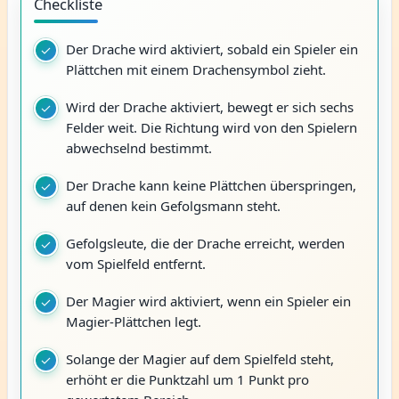
Checkliste
Der Drache wird aktiviert, sobald ein Spieler ein
Plättchen mit einem Drachensymbol zieht.
Wird der Drache aktiviert, bewegt er sich sechs
Felder weit. Die Richtung wird von den Spielern
abwechselnd bestimmt.
Der Drache kann keine Plättchen überspringen,
auf denen kein Gefolgsmann steht.
Gefolgsleute, die der Drache erreicht, werden
vom Spielfeld entfernt.
Der Magier wird aktiviert, wenn ein Spieler ein
Magier-Plättchen legt.
Solange der Magier auf dem Spielfeld steht,
erhöht er die Punktzahl um 1 Punkt pro