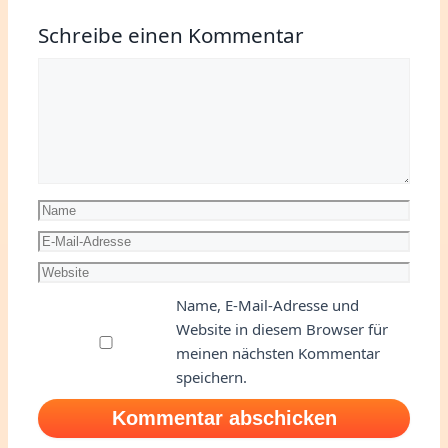
Schreibe einen Kommentar
Kommentar
Name
E-
Mail-
Website
Adresse
Name, E-Mail-Adresse und
Website in diesem Browser für
meinen nächsten Kommentar
speichern.