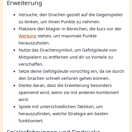
Erweiterung
Versuche, den Drachen gezielt auf die Gegenspieler
zu lenken, um ihnen Punkte zu nehmen.
Platziere den Magier in Bereichen, die kurz vor der
Wertung
stehen, um maximale Punkte
herauszuholen.
Nutze das Drachensymbol, um Gefolgsleute von
Mitspielern zu entfernen und dir so Vorteile zu
verschaffen.
Setze deine Gefolgsleute vorsichtig ein, da sie durch
den Drachen schnell verloren gehen können.
Denke daran, dass die Erweiterung besonders
spannend wird, wenn sie mit anderen kombiniert
wird.
Spiele mit unterschiedlichen Taktiken, um
herauszufinden, welche Strategie am besten
funktioniert.