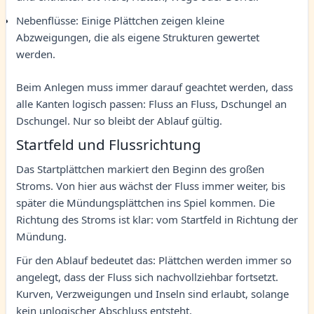
Nebenflüsse: Einige Plättchen zeigen kleine
Abzweigungen, die als eigene Strukturen gewertet
werden.
Beim Anlegen muss immer darauf geachtet werden, dass
alle Kanten logisch passen: Fluss an Fluss, Dschungel an
Dschungel. Nur so bleibt der Ablauf gültig.
Startfeld und Flussrichtung
Das Startplättchen markiert den Beginn des großen
Stroms. Von hier aus wächst der Fluss immer weiter, bis
später die Mündungsplättchen ins Spiel kommen. Die
Richtung des Stroms ist klar: vom Startfeld in Richtung der
Mündung.
Für den Ablauf bedeutet das: Plättchen werden immer so
angelegt, dass der Fluss sich nachvollziehbar fortsetzt.
Kurven, Verzweigungen und Inseln sind erlaubt, solange
kein unlogischer Abschluss entsteht.