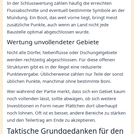
In der Schlusswertung zählen häufig die erreichten
Flussabschnitte und eventuell bestimmte Symbole an der
Mündung. Ein Boot, das weit vorne liegt, bringt meist
zusätzliche Punkte, auch wenn an Land nicht jede
Baustelle optimal abgeschlossen wurde.
Wertung unvollendeter Gebiete
Nicht alle Dörfer, Nebenflüsse oder Dschungelgebiete
werden rechtzeitig abgeschlossen. Für diese offenen
Strukturen gibt es in der Regel eine reduzierte
Punktevergabe. Üblicherweise zählen nur Teile der sonst
üblichen Punkte, manchmal ohne bestimmte Boni.
Wer während der Partie merkt, dass sich ein Gebiet kaum
noch vollenden lässt, sollte abwägen, ob sich weitere
Investitionen in Form neuer Plättchen dort überhaupt
noch lohnen. Oft ist es besser, andere Bereiche zu stärken
und den Teilertrag am Ende zu akzeptieren.
Taktische Grundgedanken für den