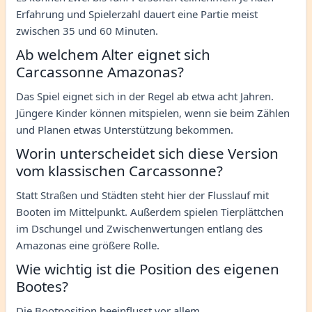
Erfahrung und Spielerzahl dauert eine Partie meist
zwischen 35 und 60 Minuten.
Ab welchem Alter eignet sich
Carcassonne Amazonas?
Das Spiel eignet sich in der Regel ab etwa acht Jahren.
Jüngere Kinder können mitspielen, wenn sie beim Zählen
und Planen etwas Unterstützung bekommen.
Worin unterscheidet sich diese Version
vom klassischen Carcassonne?
Statt Straßen und Städten steht hier der Flusslauf mit
Booten im Mittelpunkt. Außerdem spielen Tierplättchen
im Dschungel und Zwischenwertungen entlang des
Amazonas eine größere Rolle.
Wie wichtig ist die Position des eigenen
Bootes?
Die Bootposition beeinflusst vor allem