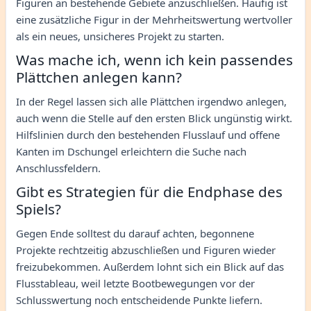
Figuren an bestehende Gebiete anzuschließen. Häufig ist
eine zusätzliche Figur in der Mehrheitswertung wertvoller
als ein neues, unsicheres Projekt zu starten.
Was mache ich, wenn ich kein passendes
Plättchen anlegen kann?
In der Regel lassen sich alle Plättchen irgendwo anlegen,
auch wenn die Stelle auf den ersten Blick ungünstig wirkt.
Hilfslinien durch den bestehenden Flusslauf und offene
Kanten im Dschungel erleichtern die Suche nach
Anschlussfeldern.
Gibt es Strategien für die Endphase des
Spiels?
Gegen Ende solltest du darauf achten, begonnene
Projekte rechtzeitig abzuschließen und Figuren wieder
freizubekommen. Außerdem lohnt sich ein Blick auf das
Flusstableau, weil letzte Bootbewegungen vor der
Schlusswertung noch entscheidende Punkte liefern.