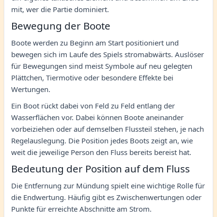
mit, wer die Partie dominiert.
Bewegung der Boote
Boote werden zu Beginn am Start positioniert und
bewegen sich im Laufe des Spiels stromabwärts. Auslöser
für Bewegungen sind meist Symbole auf neu gelegten
Plättchen, Tiermotive oder besondere Effekte bei
Wertungen.
Ein Boot rückt dabei von Feld zu Feld entlang der
Wasserflächen vor. Dabei können Boote aneinander
vorbeiziehen oder auf demselben Flussteil stehen, je nach
Regelauslegung. Die Position jedes Boots zeigt an, wie
weit die jeweilige Person den Fluss bereits bereist hat.
Bedeutung der Position auf dem Fluss
Die Entfernung zur Mündung spielt eine wichtige Rolle für
die Endwertung. Häufig gibt es Zwischenwertungen oder
Punkte für erreichte Abschnitte am Strom.