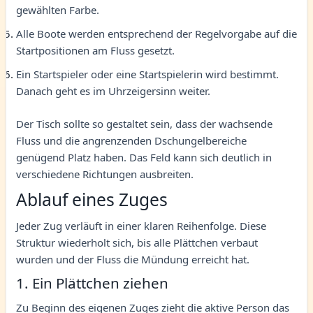
gewählten Farbe.
Alle Boote werden entsprechend der Regelvorgabe auf die
Startpositionen am Fluss gesetzt.
Ein Startspieler oder eine Startspielerin wird bestimmt.
Danach geht es im Uhrzeigersinn weiter.
Der Tisch sollte so gestaltet sein, dass der wachsende
Fluss und die angrenzenden Dschungelbereiche
genügend Platz haben. Das Feld kann sich deutlich in
verschiedene Richtungen ausbreiten.
Ablauf eines Zuges
Jeder Zug verläuft in einer klaren Reihenfolge. Diese
Struktur wiederholt sich, bis alle Plättchen verbaut
wurden und der Fluss die Mündung erreicht hat.
1. Ein Plättchen ziehen
Zu Beginn des eigenen Zuges zieht die aktive Person das