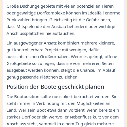
Große Dschungelgebiete mit vielen potenziellen Tieren
oder gewaltige Dorfkomplexe können im Idealfall enorme
Punktzahlen bringen. Gleichzeitig ist die Gefahr hoch,
dass Mitspielende den Ausbau behindern oder wichtige
Anschlussplättchen nie auftauchen.
Ein ausgewogener Ansatz kombiniert mehrere kleinere,
gut kontrollierbare Projekte mit wenigen, dafür
aussichtsreichen Großvorhaben. Wenn es gelingt, offene
Großgebiete so zu legen, dass sie von mehreren Seiten
ausgebaut werden können, steigt die Chance, im Ablauf
genug passende Plättchen zu ziehen.
Position der Boote geschickt planen
Die Bootposition sollte nie isoliert betrachtet werden. Sie
steht immer in Verbindung mit den Möglichkeiten an
Land. Wer sein Boot etwa dann vorzieht, wenn bereits ein
starkes Dorf oder ein wertvoller Nebenfluss kurz vor dem
Abschluss steht, sammelt in einem Zug gleich mehrere