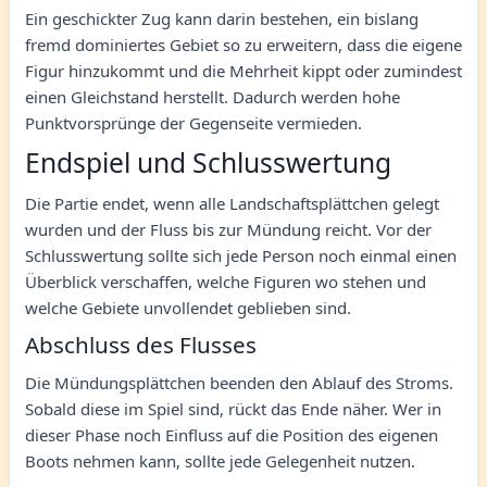
Ein geschickter Zug kann darin bestehen, ein bislang
fremd dominiertes Gebiet so zu erweitern, dass die eigene
Figur hinzukommt und die Mehrheit kippt oder zumindest
einen Gleichstand herstellt. Dadurch werden hohe
Punktvorsprünge der Gegenseite vermieden.
Endspiel und Schlusswertung
Die Partie endet, wenn alle Landschaftsplättchen gelegt
wurden und der Fluss bis zur Mündung reicht. Vor der
Schlusswertung sollte sich jede Person noch einmal einen
Überblick verschaffen, welche Figuren wo stehen und
welche Gebiete unvollendet geblieben sind.
Abschluss des Flusses
Die Mündungsplättchen beenden den Ablauf des Stroms.
Sobald diese im Spiel sind, rückt das Ende näher. Wer in
dieser Phase noch Einfluss auf die Position des eigenen
Boots nehmen kann, sollte jede Gelegenheit nutzen.