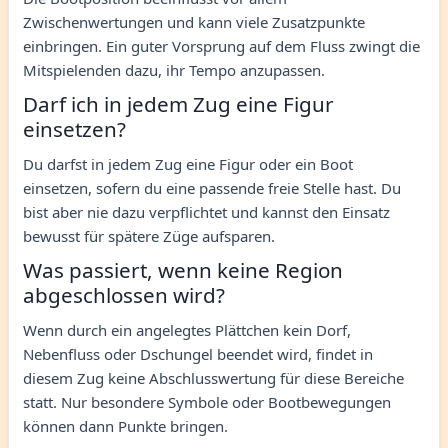
Zwischenwertungen und kann viele Zusatzpunkte
einbringen. Ein guter Vorsprung auf dem Fluss zwingt die
Mitspielenden dazu, ihr Tempo anzupassen.
Darf ich in jedem Zug eine Figur
einsetzen?
Du darfst in jedem Zug eine Figur oder ein Boot
einsetzen, sofern du eine passende freie Stelle hast. Du
bist aber nie dazu verpflichtet und kannst den Einsatz
bewusst für spätere Züge aufsparen.
Was passiert, wenn keine Region
abgeschlossen wird?
Wenn durch ein angelegtes Plättchen kein Dorf,
Nebenfluss oder Dschungel beendet wird, findet in
diesem Zug keine Abschlusswertung für diese Bereiche
statt. Nur besondere Symbole oder Bootbewegungen
können dann Punkte bringen.