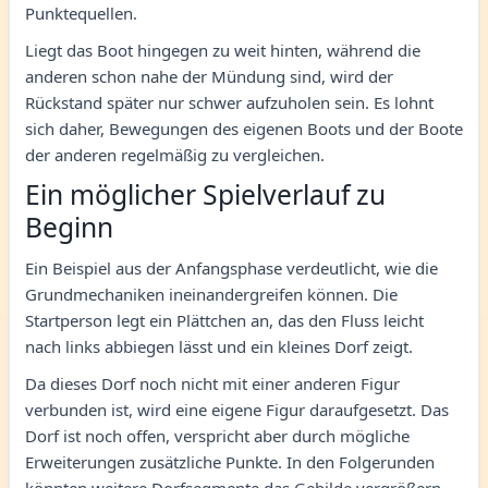
Punktequellen.
Liegt das Boot hingegen zu weit hinten, während die
anderen schon nahe der Mündung sind, wird der
Rückstand später nur schwer aufzuholen sein. Es lohnt
sich daher, Bewegungen des eigenen Boots und der Boote
der anderen regelmäßig zu vergleichen.
Ein möglicher Spielverlauf zu
Beginn
Ein Beispiel aus der Anfangsphase verdeutlicht, wie die
Grundmechaniken ineinandergreifen können. Die
Startperson legt ein Plättchen an, das den Fluss leicht
nach links abbiegen lässt und ein kleines Dorf zeigt.
Da dieses Dorf noch nicht mit einer anderen Figur
verbunden ist, wird eine eigene Figur daraufgesetzt. Das
Dorf ist noch offen, verspricht aber durch mögliche
Erweiterungen zusätzliche Punkte. In den Folgerunden
könnten weitere Dorfsegmente das Gebilde vergrößern,