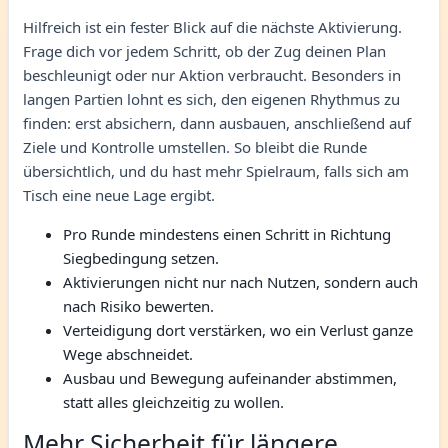
Hilfreich ist ein fester Blick auf die nächste Aktivierung.
Frage dich vor jedem Schritt, ob der Zug deinen Plan
beschleunigt oder nur Aktion verbraucht. Besonders in
langen Partien lohnt es sich, den eigenen Rhythmus zu
finden: erst absichern, dann ausbauen, anschließend auf
Ziele und Kontrolle umstellen. So bleibt die Runde
übersichtlich, und du hast mehr Spielraum, falls sich am
Tisch eine neue Lage ergibt.
Pro Runde mindestens einen Schritt in Richtung
Siegbedingung setzen.
Aktivierungen nicht nur nach Nutzen, sondern auch
nach Risiko bewerten.
Verteidigung dort verstärken, wo ein Verlust ganze
Wege abschneidet.
Ausbau und Bewegung aufeinander abstimmen,
statt alles gleichzeitig zu wollen.
Mehr Sicherheit für längere