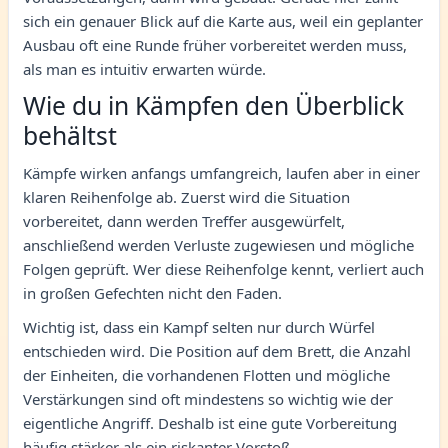
sich ein genauer Blick auf die Karte aus, weil ein geplanter
Ausbau oft eine Runde früher vorbereitet werden muss,
als man es intuitiv erwarten würde.
Wie du in Kämpfen den Überblick
behältst
Kämpfe wirken anfangs umfangreich, laufen aber in einer
klaren Reihenfolge ab. Zuerst wird die Situation
vorbereitet, dann werden Treffer ausgewürfelt,
anschließend werden Verluste zugewiesen und mögliche
Folgen geprüft. Wer diese Reihenfolge kennt, verliert auch
in großen Gefechten nicht den Faden.
Wichtig ist, dass ein Kampf selten nur durch Würfel
entschieden wird. Die Position auf dem Brett, die Anzahl
der Einheiten, die vorhandenen Flotten und mögliche
Verstärkungen sind oft mindestens so wichtig wie der
eigentliche Angriff. Deshalb ist eine gute Vorbereitung
häufig stärker als ein riskanter Vorstoß.