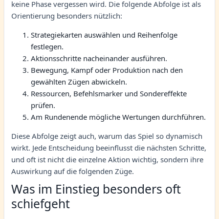
keine Phase vergessen wird. Die folgende Abfolge ist als
Orientierung besonders nützlich:
Strategiekarten auswählen und Reihenfolge
festlegen.
Aktionsschritte nacheinander ausführen.
Bewegung, Kampf oder Produktion nach den
gewählten Zügen abwickeln.
Ressourcen, Befehlsmarker und Sondereffekte
prüfen.
Am Rundenende mögliche Wertungen durchführen.
Diese Abfolge zeigt auch, warum das Spiel so dynamisch
wirkt. Jede Entscheidung beeinflusst die nächsten Schritte,
und oft ist nicht die einzelne Aktion wichtig, sondern ihre
Auswirkung auf die folgenden Züge.
Was im Einstieg besonders oft
schiefgeht