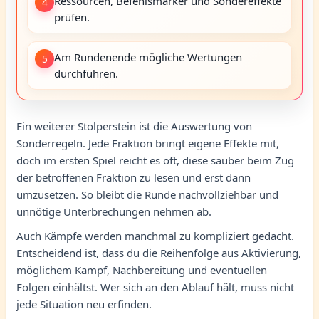
Ressourcen, Befehlsmarker und Sondereffekte
4
prüfen.
Am Rundenende mögliche Wertungen
5
durchführen.
Ein weiterer Stolperstein ist die Auswertung von
Sonderregeln. Jede Fraktion bringt eigene Effekte mit,
doch im ersten Spiel reicht es oft, diese sauber beim Zug
der betroffenen Fraktion zu lesen und erst dann
umzusetzen. So bleibt die Runde nachvollziehbar und
unnötige Unterbrechungen nehmen ab.
Auch Kämpfe werden manchmal zu kompliziert gedacht.
Entscheidend ist, dass du die Reihenfolge aus Aktivierung,
möglichem Kampf, Nachbereitung und eventuellen
Folgen einhältst. Wer sich an den Ablauf hält, muss nicht
jede Situation neu erfinden.