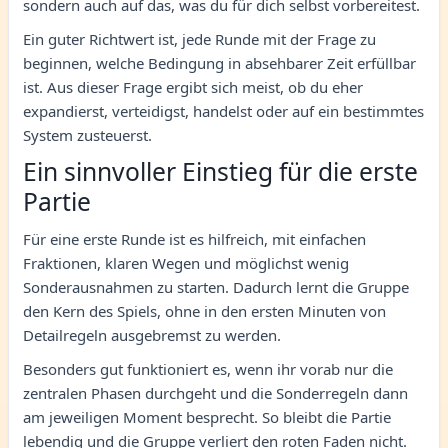
sondern auch auf das, was du für dich selbst vorbereitest.
Ein guter Richtwert ist, jede Runde mit der Frage zu
beginnen, welche Bedingung in absehbarer Zeit erfüllbar
ist. Aus dieser Frage ergibt sich meist, ob du eher
expandierst, verteidigst, handelst oder auf ein bestimmtes
System zusteuerst.
Ein sinnvoller Einstieg für die erste
Partie
Für eine erste Runde ist es hilfreich, mit einfachen
Fraktionen, klaren Wegen und möglichst wenig
Sonderausnahmen zu starten. Dadurch lernt die Gruppe
den Kern des Spiels, ohne in den ersten Minuten von
Detailregeln ausgebremst zu werden.
Besonders gut funktioniert es, wenn ihr vorab nur die
zentralen Phasen durchgeht und die Sonderregeln dann
am jeweiligen Moment besprecht. So bleibt die Partie
lebendig und die Gruppe verliert den roten Faden nicht.