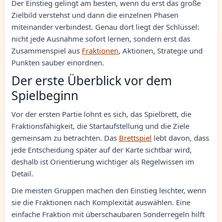
Der Einstieg gelingt am besten, wenn du erst das große
Zielbild verstehst und dann die einzelnen Phasen
miteinander verbindest. Genau dort liegt der Schlüssel:
nicht jede Ausnahme sofort lernen, sondern erst das
Zusammenspiel aus
Fraktionen
, Aktionen, Strategie und
Punkten sauber einordnen.
Der erste Überblick vor dem
Spielbeginn
Vor der ersten Partie lohnt es sich, das Spielbrett, die
Fraktionsfähigkeit, die Startaufstellung und die Ziele
gemeinsam zu betrachten. Das
Brettspiel
lebt davon, dass
jede Entscheidung später auf der Karte sichtbar wird,
deshalb ist Orientierung wichtiger als Regelwissen im
Detail.
Die meisten Gruppen machen den Einstieg leichter, wenn
sie die Fraktionen nach Komplexität auswählen. Eine
einfache Fraktion mit überschaubaren Sonderregeln hilft