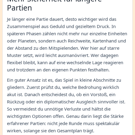
Partien
Je länger eine Partie dauert, desto wichtiger wird das
Zusammenspiel aus Geduld und gezieltem Druck. In
späteren Phasen zählen nicht mehr nur einzelne Einheiten
oder Planeten, sondern auch Reichweite, Kartenhand und
der Abstand zu den Mitspielenden. Wer hier auf starre
Muster setzt, wird leicht ausmanövriert. Wer dagegen
flexibel bleibt, kann auf eine wechselnde Lage reagieren
und trotzdem an den eigenen Punkten festhalten.
Ein guter Ansatz ist es, das Spiel in kleine Abschnitte zu
gliedern. Zuerst prüfst du, welche Bedrohung wirklich
akut ist. Danach entscheidest du, ob ein Vorstoß, ein
Rückzug oder ein diplomatischer Ausgleich sinnvoller ist.
So vermeidest du unnötige Verluste und hältst die
wichtigsten Optionen offen. Genau darin liegt die Stärke
erfahrener Partien: nicht jede Runde muss spektakulär
wirken, solange sie den Gesamtplan trägt.