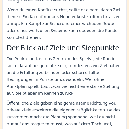
Wenn du einen Konflikt suchst, sollte er einem klaren Ziel
dienen. Ein Kampf nur aus Neugier kostet oft mehr, als er
bringt. Ein Kampf zur Sicherung einer wichtigen Route
oder eines wertvollen Systems kann dagegen die Runde
komplett drehen.
Der Blick auf Ziele und Siegpunkte
Die Punktelogik ist das Zentrum des Spiels. Jede Runde
sollte darauf ausgerichtet sein, mindestens ein Ziel näher
an die Erfüllung zu bringen oder schon erfüllte
Bedingungen in Punkte umzuwandeln. Wer ohne
Punktplan spielt, baut zwar vielleicht eine starke Stellung
auf, bleibt aber im Rennen zurück.
Öffentliche Ziele geben eine gemeinsame Richtung vor,
private Ziele erweitern die eigenen Möglichkeiten. Beides
zusammen macht die Planung spannend, weil du nicht
nur auf das reagieren musst, was auf dem Tisch liegt,