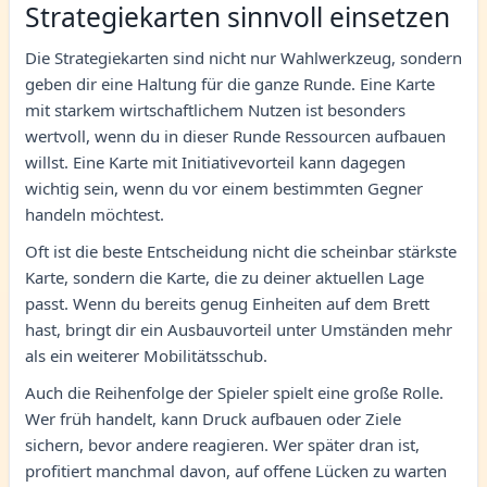
Strategiekarten sinnvoll einsetzen
Die Strategiekarten sind nicht nur Wahlwerkzeug, sondern
geben dir eine Haltung für die ganze Runde. Eine Karte
mit starkem wirtschaftlichem Nutzen ist besonders
wertvoll, wenn du in dieser Runde Ressourcen aufbauen
willst. Eine Karte mit Initiativevorteil kann dagegen
wichtig sein, wenn du vor einem bestimmten Gegner
handeln möchtest.
Oft ist die beste Entscheidung nicht die scheinbar stärkste
Karte, sondern die Karte, die zu deiner aktuellen Lage
passt. Wenn du bereits genug Einheiten auf dem Brett
hast, bringt dir ein Ausbauvorteil unter Umständen mehr
als ein weiterer Mobilitätsschub.
Auch die Reihenfolge der Spieler spielt eine große Rolle.
Wer früh handelt, kann Druck aufbauen oder Ziele
sichern, bevor andere reagieren. Wer später dran ist,
profitiert manchmal davon, auf offene Lücken zu warten