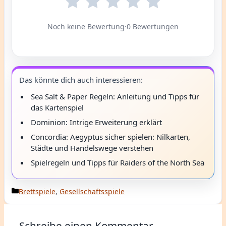
Noch keine Bewertung
·
0 Bewertungen
Das könnte dich auch interessieren:
Sea Salt & Paper Regeln: Anleitung und Tipps für
das Kartenspiel
Dominion: Intrige Erweiterung erklärt
Concordia: Aegyptus sicher spielen: Nilkarten,
Städte und Handelswege verstehen
Spielregeln und Tipps für Raiders of the North Sea
Kategorien
Brettspiele
,
Gesellschaftsspiele
Schreibe einen Kommentar