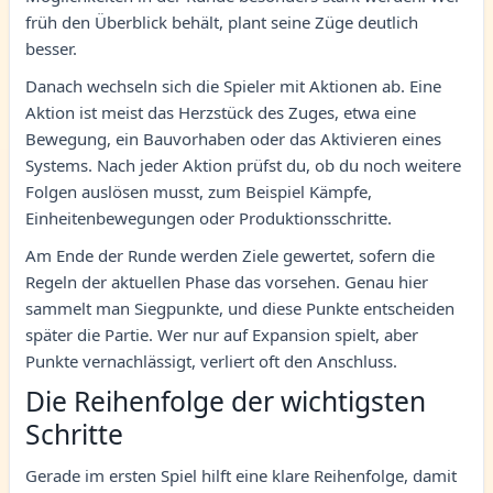
früh den Überblick behält, plant seine Züge deutlich
besser.
Danach wechseln sich die Spieler mit Aktionen ab. Eine
Aktion ist meist das Herzstück des Zuges, etwa eine
Bewegung, ein Bauvorhaben oder das Aktivieren eines
Systems. Nach jeder Aktion prüfst du, ob du noch weitere
Folgen auslösen musst, zum Beispiel Kämpfe,
Einheitenbewegungen oder Produktionsschritte.
Am Ende der Runde werden Ziele gewertet, sofern die
Regeln der aktuellen Phase das vorsehen. Genau hier
sammelt man Siegpunkte, und diese Punkte entscheiden
später die Partie. Wer nur auf Expansion spielt, aber
Punkte vernachlässigt, verliert oft den Anschluss.
Die Reihenfolge der wichtigsten
Schritte
Gerade im ersten Spiel hilft eine klare Reihenfolge, damit