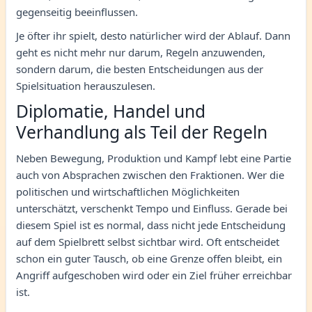
gegenseitig beeinflussen.
Je öfter ihr spielt, desto natürlicher wird der Ablauf. Dann
geht es nicht mehr nur darum, Regeln anzuwenden,
sondern darum, die besten Entscheidungen aus der
Spielsituation herauszulesen.
Diplomatie, Handel und
Verhandlung als Teil der Regeln
Neben Bewegung, Produktion und Kampf lebt eine Partie
auch von Absprachen zwischen den Fraktionen. Wer die
politischen und wirtschaftlichen Möglichkeiten
unterschätzt, verschenkt Tempo und Einfluss. Gerade bei
diesem Spiel ist es normal, dass nicht jede Entscheidung
auf dem Spielbrett selbst sichtbar wird. Oft entscheidet
schon ein guter Tausch, ob eine Grenze offen bleibt, ein
Angriff aufgeschoben wird oder ein Ziel früher erreichbar
ist.