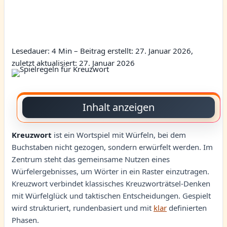
Lesedauer: 4 Min –
Beitrag erstellt: 27. Januar 2026,
zuletzt aktualisiert: 27. Januar 2026
Inhalt anzeigen
Kreuzwort
ist ein Wortspiel mit Würfeln, bei dem
Buchstaben nicht gezogen, sondern erwürfelt werden. Im
Zentrum steht das gemeinsame Nutzen eines
Würfelergebnisses, um Wörter in ein Raster einzutragen.
Kreuzwort verbindet klassisches Kreuzworträtsel-Denken
mit Würfelglück und taktischen Entscheidungen. Gespielt
wird strukturiert, rundenbasiert und mit
klar
definierten
Phasen.