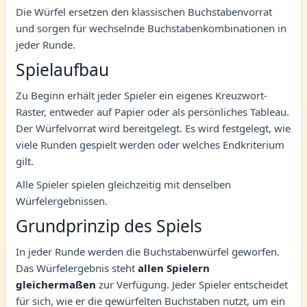
Die Würfel ersetzen den klassischen Buchstabenvorrat
und sorgen für wechselnde Buchstabenkombinationen in
jeder Runde.
Spielaufbau
Zu Beginn erhält jeder Spieler ein eigenes Kreuzwort-
Raster, entweder auf Papier oder als persönliches Tableau.
Der Würfelvorrat wird bereitgelegt. Es wird festgelegt, wie
viele Runden gespielt werden oder welches Endkriterium
gilt.
Alle Spieler spielen gleichzeitig mit denselben
Würfelergebnissen.
Grundprinzip des Spiels
In jeder Runde werden die Buchstabenwürfel geworfen.
Das Würfelergebnis steht
allen Spielern
gleichermaßen
zur Verfügung. Jeder Spieler entscheidet
für sich, wie er die gewürfelten Buchstaben nutzt, um ein