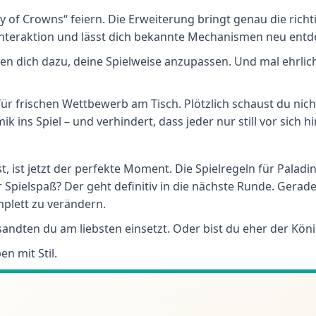
y of Crowns“ feiern. Die Erweiterung bringt genau die richtig
ie Interaktion und lässt dich bekannte Mechanismen neu entd
gen dich dazu, deine Spielweise anzupassen. Und mal ehrlic
ür frischen Wettbewerb am Tisch. Plötzlich schaust du nic
 ins Spiel – und verhindert, dass jeder nur still vor sich hi
, ist jetzt der perfekte Moment. Die Spielregeln für Palad
pielspaß? Der geht definitiv in die nächste Runde. Gerade f
mplett zu verändern.
sandten du am liebsten einsetzt. Oder bist du eher der Köni
en mit Stil.