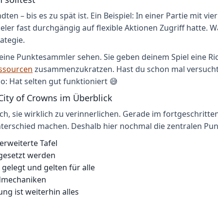
en – bis es zu spät ist. Ein Beispiel: In einer Partie mit v
ieler fast durchgängig auf flexible Aktionen Zugriff hatte. 
ategie.
 reine Punktesammler sehen. Sie geben deinem Spiel eine Ric
ssourcen
zusammenzukratzen. Hast du schon mal versucht,
o: Hat selten gut funktioniert 😅
City of Crowns im Überblick
ich, sie wirklich zu verinnerlichen. Gerade im fortgeschrit
nterschied machen. Deshalb hier nochmal die zentralen Pun
erweiterte Tafel
ngesetzt werden
gelegt und gelten für alle
ndmechaniken
ng ist weiterhin alles