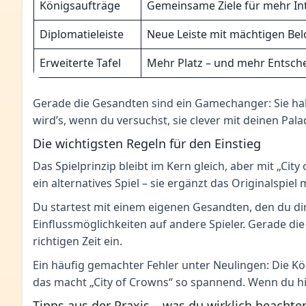
Königsaufträge
Gemeinsame Ziele für mehr In
Diplomatieleiste
Neue Leiste mit mächtigen B
Erweiterte Tafel
Mehr Platz – und mehr Entsch
Gerade die Gesandten sind ein Gamechanger: Sie habe
wird’s, wenn du versuchst, sie clever mit deinen Pa
Die wichtigsten Regeln für den Einstieg
Das Spielprinzip bleibt im Kern gleich, aber mit „Ci
ein alternatives Spiel – sie ergänzt das Originalspiel 
Du startest mit einem eigenen Gesandten, den du dir
Einflussmöglichkeiten auf andere Spieler. Gerade die
richtigen Zeit ein.
Ein häufig gemachter Fehler unter Neulingen: Die Kö
das macht „City of Crowns“ so spannend. Wenn du hie
Tipps aus der Praxis – was du wirklich beachten