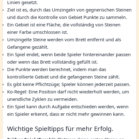
Linien gesetzt.
Ziel ist es, durch das Umzingeln von gegnerischen Steinen
und durch die Kontrolle von Gebiet Punkte zu sammeln.
Ein Gebiet ist eine Fläche, die vollständig von Steinen
einer Farbe umschlossen ist.
Umzingelte Steine werden vom Brett entfernt und als
Gefangene gezählt.
Ein Spiel endet, wenn beide Spieler hintereinander passen
oder wenn das Brett vollständig gefüllt ist.
Die Punkte werden berechnet, indem man das
kontrollierte Gebiet und die gefangenen Steine zählt.
Es gibt keine Pflichtzüge; Spieler können jederzeit passen.
Ko-Regel: Eine Position darf nicht wiederholt werden, um
unendliche Zyklen zu vermeiden.
Ein Spiel kann durch Aufgabe entschieden werden, wenn
ein Spieler erkennt, dass er nicht mehr gewinnen kann.
Wichtige Spieltipps für mehr Erfolg.