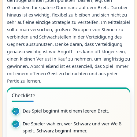
den sogenannten „Sternpunkten“ basiert, legt den
Grundstein für spätere Dominanz auf dem Brett. Darüber
hinaus ist es wichtig, flexibel zu bleiben und sich nicht zu
sehr auf eine einzige Strategie zu versteifen. Im Mittelspiel
sollte man versuchen, größere Gruppen von Steinen zu
verbinden und Schwachstellen in der Verteidigung des
Gegners auszunutzen. Denke daran, dass Verteidigung
genauso wichtig ist wie Angriff – es kann oft klüger sein,
einen kleinen Verlust in Kauf zu nehmen, um langfristig zu
gewinnen. Abschließend ist es essenziell, das Spiel immer
mit einem offenen Geist zu betrachten und aus jeder
Partie zu lernen.
Checkliste
Das Spiel beginnt mit einem leeren Brett.
Die Spieler wählen, wer Schwarz und wer Weiß
spielt. Schwarz beginnt immer.