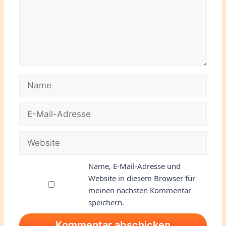
Name
E-
Mail-
Adresse
Website
Name, E-Mail-Adresse und
Website in diesem Browser für
meinen nächsten Kommentar
speichern.