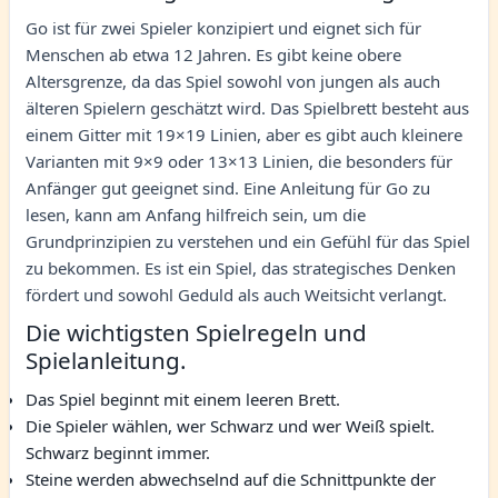
Go ist für zwei Spieler konzipiert und eignet sich für
Menschen ab etwa 12 Jahren. Es gibt keine obere
Altersgrenze, da das Spiel sowohl von jungen als auch
älteren Spielern geschätzt wird. Das Spielbrett besteht aus
einem Gitter mit 19×19 Linien, aber es gibt auch kleinere
Varianten mit 9×9 oder 13×13 Linien, die besonders für
Anfänger gut geeignet sind. Eine Anleitung für Go zu
lesen, kann am Anfang hilfreich sein, um die
Grundprinzipien zu verstehen und ein Gefühl für das Spiel
zu bekommen. Es ist ein Spiel, das strategisches Denken
fördert und sowohl Geduld als auch Weitsicht verlangt.
Die wichtigsten Spielregeln und
Spielanleitung.
Das Spiel beginnt mit einem leeren Brett.
Die Spieler wählen, wer Schwarz und wer Weiß spielt.
Schwarz beginnt immer.
Steine werden abwechselnd auf die Schnittpunkte der