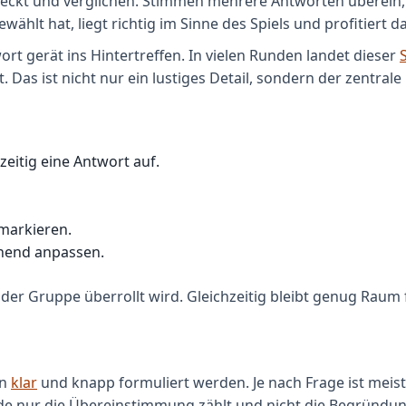
gedeckt und verglichen. Stimmen mehrere Antworten überei
hlt hat, liegt richtig im Sinne des Spiels und profitiert d
t gerät ins Hintertreffen. In vielen Runden landet dieser
 Das ist nicht nur ein lustiges Detail, sondern der zentral
zeitig eine Antwort auf.
markieren.
chend anpassen.
r Gruppe überrollt wird. Gleichzeitig bleibt genug Raum fü
en
klar
und knapp formuliert werden. Je nach Frage ist meist 
nde nur die Übereinstimmung zählt und nicht die Begründun