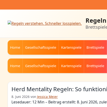
Zum
Inhalt
springen
Regeln 
Brettspiel
Home
Gesellschaftsspiele
Kartenspiele
Brettspiele
Home
Gesellschaftsspiele
Kartenspiele
Brettspiele
Herd Mentality Regeln: So funktion
8. Juni 2026
von
Jessica Meier
Lesedauer: 12 Min –
Beitrag erstellt: 8. Juni 2026, zule