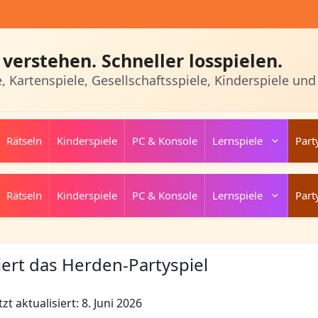
verstehen. Schneller losspielen.
e, Kartenspiele, Gesellschaftsspiele, Kinderspiele und
Rätseln
Kinderspiele
PC & Konsole
Lernspiele
Part
Rätseln
Kinderspiele
PC & Konsole
Lernspiele
Part
iert das Herden-Partyspiel
tzt aktualisiert: 8. Juni 2026