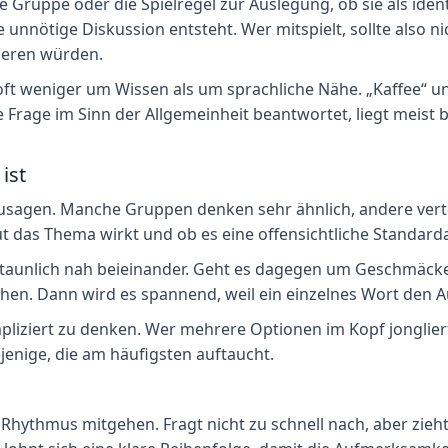
 Gruppe oder die Spielregel zur Auslegung, ob sie als ident
unnötige Diskussion entsteht. Wer mitspielt, sollte also n
ieren würden.
oft weniger um Wissen als um sprachliche Nähe. „Kaffee“ un
 Frage im Sinn der Allgemeinheit beantwortet, liegt meist b
ist
zusagen. Manche Gruppen denken sehr ähnlich, andere verte
aut das Thema wirkt und ob es eine offensichtliche Standard
 erstaunlich nah beieinander. Geht es dagegen um Geschmäck
hen. Dann wird es spannend, weil ein einzelnes Wort den 
pliziert zu denken. Wer mehrere Optionen im Kopf jongliert
ejenige, die am häufigsten auftaucht.
 Rhythmus mitgehen. Fragt nicht zu schnell nach, aber zieh