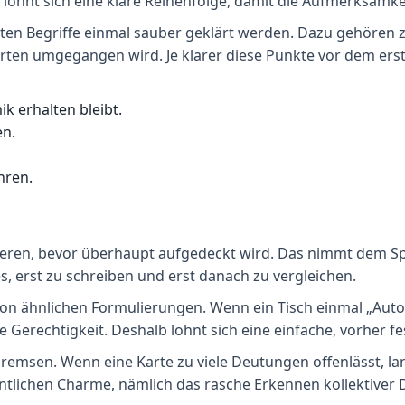
lohnt sich eine klare Reihenfolge, damit die Aufmerksamkei
gsten Begriffe einmal sauber geklärt werden. Dazu gehören z
n umgegangen wird. Je klarer diese Punkte vor dem ersten 
k erhalten bleibt.
en.
hren.
utieren, bevor überhaupt aufgedeckt wird. Das nimmt dem S
s, erst zu schreiben und erst danach zu vergleichen.
 von ähnlichen Formulierungen. Wenn ein Tisch einmal „Aut
 Gerechtigkeit. Deshalb lohnt sich eine einfache, vorher fes
remsen. Wenn eine Karte zu viele Deutungen offenlässt, lan
gentlichen Charme, nämlich das rasche Erkennen kollektiver