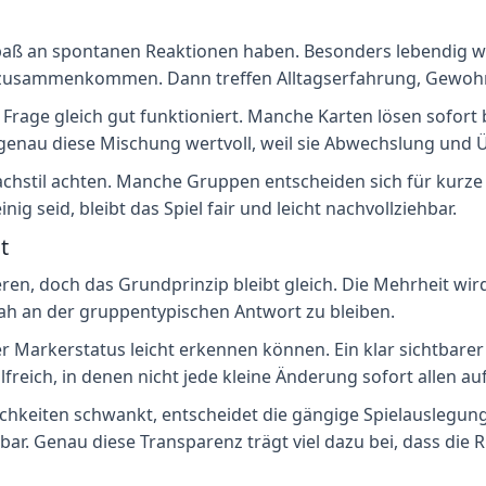
Spaß an spontanen Reaktionen haben. Besonders lebendig wi
zusammenkommen. Dann treffen Alltagserfahrung, Gewohnh
 Frage gleich gut funktioniert. Manche Karten lösen sofort 
t genau diese Mischung wertvoll, weil sie Abwechslung und
rachstil achten. Manche Gruppen entscheiden sich für kurze
g seid, bleibt das Spiel fair und leicht nachvollziehbar.
t
eren, doch das Grundprinzip bleibt gleich. Die Mehrheit wi
nah an der gruppentypischen Antwort zu bleiben.
er Markerstatus leicht erkennen können. Ein klar sichtbarer
reich, in denen nicht jede kleine Änderung sofort allen auff
eiten schwankt, entscheidet die gängige Spielauslegung 
hbar. Genau diese Transparenz trägt viel dazu bei, dass die 