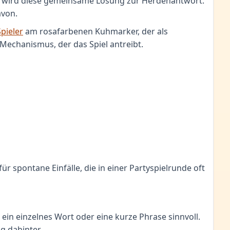
n, wird diese gemeinsame Lösung zur Herdenantwort.
avon.
Spieler
am rosafarbenen Kuhmarker, der als
e Mechanismus, der das Spiel antreibt.
r spontane Einfälle, die in einer Partyspielrunde oft
ein einzelnes Wort oder eine kurze Phrase sinnvoll.
g dahinter.