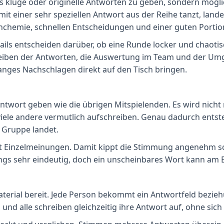
s kluge oder originelle Antworten zu geben, sondern mögli
 einer sehr speziellen Antwort aus der Reihe tanzt, lande
enchemie, schnellen Entscheidungen und einer guten Porti
etails entscheiden darüber, ob eine Runde locker und chaotis
chreiben der Antworten, die Auswertung im Team und der 
anges Nachschlagen direkt auf den Tisch bringen.
be Antwort geben wie die übrigen Mitspielenden. Es wird nic
iele andere vermutlich aufschreiben. Genau dadurch entsteh
 Gruppe landet.
t Einzelmeinungen. Damit kippt die Stimmung angenehm sc
ngs sehr eindeutig, doch ein unscheinbares Wort kann am 
aterial bereit. Jede Person bekommt ein Antwortfeld bezieh
 und alle schreiben gleichzeitig ihre Antwort auf, ohne sic