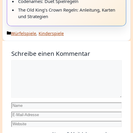
Codenames: Duet Spielregeln
The Old King’s Crown Regeln: Anleitung, Karten
und Strategien
Kategorien
Würfelspiele
,
Kinderspiele
Schreibe einen Kommentar
Kommentar
Name
E-
Mail-
Website
Adresse