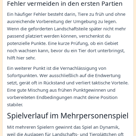
Fehler vermeiden in den ersten Partien
Ein häufiger Fehler besteht darin, Tiere zu früh und ohne
ausreichende Vorbereitung der Umgebung zu legen.
Wenn die geforderten Landschaftsteile später nicht mehr
passend platziert werden können, verschenkst du
potenzielle Punkte. Eine kurze Prüfung, ob ein Gebiet
noch wachsen kann, bevor du ein Tier dort unterbringst,
hilft hier sehr.
Ein weiterer Punkt ist die Vernachlässigung von
Sofortpunkten. Wer ausschließlich auf die Endwertung
setzt, gerät oft in Rückstand und verliert taktische Vorteile.
Eine gute Mischung aus frühen Punktgewinnen und
vorbereiteten Endbedingungen macht deine Position
stabiler.
Spielverlauf im Mehrpersonenspiel
Mit mehreren Spielern gewinnt das Spiel an Dynamik,
weil die Auslagen für Landschafts- und Tierplättchen oft