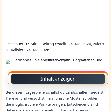
Lesedauer: 16 Min –
Beitrag erstellt: 24. Mai 2026, zuletzt
aktualisiert: 24. Mai 2026
Inhalt anzeigen
Bei diesem Legespiel erschaffst du Landschaften, siedelst
Tiere an und versuchst, harmonische Muster zu bilden,
die möglichst viele Punkte bringen. Entscheidend sind
dabei die Platzierungsregeln für Landschaften und