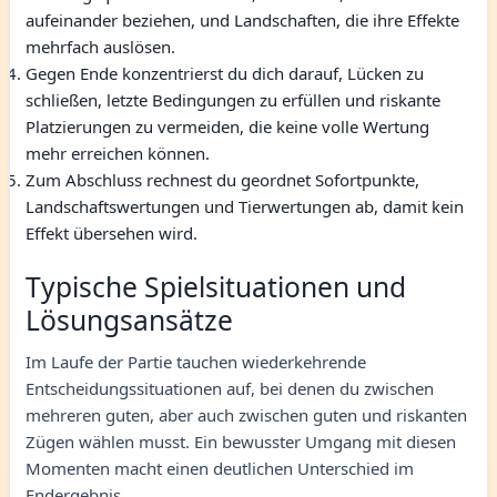
aufeinander beziehen, und Landschaften, die ihre Effekte
mehrfach auslösen.
Gegen Ende konzentrierst du dich darauf, Lücken zu
schließen, letzte Bedingungen zu erfüllen und riskante
Platzierungen zu vermeiden, die keine volle Wertung
mehr erreichen können.
Zum Abschluss rechnest du geordnet Sofortpunkte,
Landschaftswertungen und Tierwertungen ab, damit kein
Effekt übersehen wird.
Typische Spielsituationen und
Lösungsansätze
Im Laufe der Partie tauchen wiederkehrende
Entscheidungssituationen auf, bei denen du zwischen
mehreren guten, aber auch zwischen guten und riskanten
Zügen wählen musst. Ein bewusster Umgang mit diesen
Momenten macht einen deutlichen Unterschied im
Endergebnis.