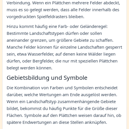
Verbindung. Wenn ein Plättchen mehrere Felder abdeckt,
muss es so gelegt werden, dass alle Felder innerhalb des
vorgedruckten Spielfeldrasters bleiben.
Hinzu kommt häufig eine Farb- oder Geländeregel:
Bestimmte Landschaftstypen dürfen oder sollen
aneinander grenzen, um größere Gebiete zu schaffen.
Manche Felder können für einzelne Landschaften gesperrt
sein, etwa Wasserfelder, auf denen keine Wälder liegen
dürfen, oder Bergfelder, die nur mit speziellen Plättchen
belegt werden können.
Gebietsbildung und Symbole
Die Kombination von Farben und Symbolen entscheidet
darüber, welche Wertungen am Ende ausgelöst werden.
Wenn ein Landschaftstyp zusammenhängende Gebiete
bildet, bekommst du häufig Punkte für die Größe dieser
Flächen. Symbole auf den Plättchen weisen darauf hin, ob
spätere Endwertungen an diese Stellen anknüpfen.