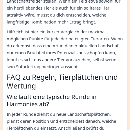
Landschaftsfelder stellen. Wenn ein Feld etwa sowohl für
ein herdliebendes Tier als auch für ein solitäres Tier
attraktiv wäre, musst du dich entscheiden, welche
langfristige Kombination mehr Ertrag bringt.
Hilfreich ist hier ein kurzer Vergleich der maximal
möglichen Punkte für jede der beteiligten Tierarten. Wenn
du erkennst, dass eine Art in deiner aktuellen Landschaft
nur einen Bruchteil ihres Potenzials ausschöpfen kann,
lohnt es sich, das andere Tier vorzuziehen, selbst wenn
sein Sofortertrag niedriger aussieht.
FAQ zu Regeln, Tierplättchen und
Wertung
Wie läuft eine typische Runde in
Harmonies ab?
In jeder Runde ziehst du neue Landschaftsplättchen,
planst deren Position und entscheidest danach, welche
Tierplättchen du einsetzt. Anschließend prüfst du