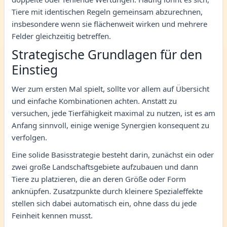
Tiere mit identischen Regeln gemeinsam abzurechnen,
insbesondere wenn sie flächenweit wirken und mehrere
Felder gleichzeitig betreffen.
Strategische Grundlagen für den
Einstieg
Wer zum ersten Mal spielt, sollte vor allem auf Übersicht
und einfache Kombinationen achten. Anstatt zu
versuchen, jede Tierfähigkeit maximal zu nutzen, ist es am
Anfang sinnvoll, einige wenige Synergien konsequent zu
verfolgen.
Eine solide Basisstrategie besteht darin, zunächst ein oder
zwei große Landschaftsgebiete aufzubauen und dann
Tiere zu platzieren, die an deren Größe oder Form
anknüpfen. Zusatzpunkte durch kleinere Spezialeffekte
stellen sich dabei automatisch ein, ohne dass du jede
Feinheit kennen musst.