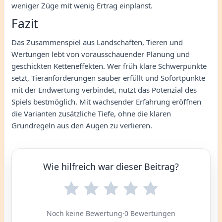
weniger Züge mit wenig Ertrag einplanst.
Fazit
Das Zusammenspiel aus Landschaften, Tieren und
Wertungen lebt von vorausschauender Planung und
geschickten Ketteneffekten. Wer früh klare Schwerpunkte
setzt, Tieranforderungen sauber erfüllt und Sofortpunkte
mit der Endwertung verbindet, nutzt das Potenzial des
Spiels bestmöglich. Mit wachsender Erfahrung eröffnen
die Varianten zusätzliche Tiefe, ohne die klaren
Grundregeln aus den Augen zu verlieren.
Wie hilfreich war dieser Beitrag?
Noch keine Bewertung
·
0 Bewertungen