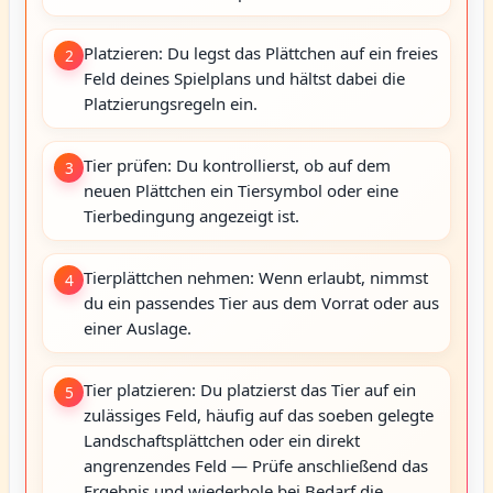
Platzieren: Du legst das Plättchen auf ein freies
2
Feld deines Spielplans und hältst dabei die
Platzierungsregeln ein.
Tier prüfen: Du kontrollierst, ob auf dem
3
neuen Plättchen ein Tiersymbol oder eine
Tierbedingung angezeigt ist.
Tierplättchen nehmen: Wenn erlaubt, nimmst
4
du ein passendes Tier aus dem Vorrat oder aus
einer Auslage.
Tier platzieren: Du platzierst das Tier auf ein
5
zulässiges Feld, häufig auf das soeben gelegte
Landschaftsplättchen oder ein direkt
angrenzendes Feld — Prüfe anschließend das
Ergebnis und wiederhole bei Bedarf die