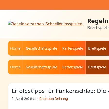
Zum
Inhalt
springen
Regeln 
Brettspiel
Home
Gesellschaftsspiele
Kartenspiele
Brettspiele
Home
Gesellschaftsspiele
Kartenspiele
Brettspiele
Erfolgstipps für Funkenschlag: Die 
9. April 2026
von
Christian Dehning