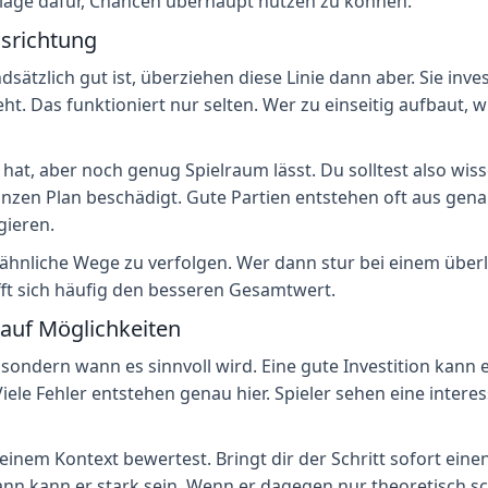
undlage dafür, Chancen überhaupt nutzen zu können.
msrichtung
ndsätzlich gut ist, überziehen diese Linie dann aber. Sie inv
t. Das funktioniert nur selten. Wer zu einseitig aufbaut, w
 hat, aber noch genug Spielraum lässt. Du solltest also wis
anzen Plan beschädigt. Gute Partien entstehen oft aus gen
gieren.
hnliche Wege zu verfolgen. Wer dann stur bei einem überlauf
fft sich häufig den besseren Gesamtwert.
 auf Möglichkeiten
t, sondern wann es sinnvoll wird. Eine gute Investition kan
Viele Fehler entstehen genau hier. Spieler sehen eine intere
inem Kontext bewertest. Bringt dir der Schritt sofort einen 
nn kann er stark sein. Wenn er dagegen nur theoretisch sch