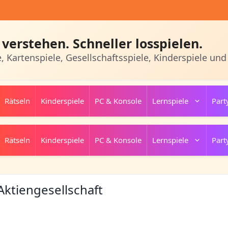
verstehen. Schneller losspielen.
e, Kartenspiele, Gesellschaftsspiele, Kinderspiele und
Rätseln
Kinderspiele
PC & Konsole
Lernspiele
Part
Rätseln
Kinderspiele
PC & Konsole
Lernspiele
Part
Aktiengesellschaft