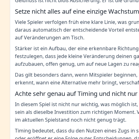
Geldfluss ist nicht bloß Absicherung. Er ist die Gr
Setze nicht alles auf eine einzige Wachstu
Viele Spieler verfolgen früh eine klare Linie, was gru
daraus automatisch der entscheidende Vorteil entsteh
auf Veränderungen am Tisch.
Stärker ist ein Aufbau, der eine erkennbare Richtung
festzulegen, dass jede kleine Veränderung deinen g
aufzubauen, offen genug, um auf neue Lagen zu rea
Das gilt besonders dann, wenn Mitspieler beginnen, ä
erkennt, wann eine Alternative mehr bringt, verscha
Achte sehr genau auf Timing und nicht nur
In diesem Spiel ist nicht nur wichtig, was möglich is
sein als dieselbe Investition zum richtigen Moment. 
im aktuellen Spielstand noch nicht genug trägt.
Timing bedeutet, dass du den Nutzen eines Zugs in se
oder eröffnet er eine Folge guter Entscheidungen, da