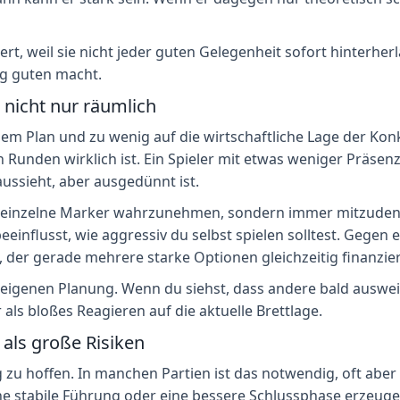
iert, weil sie nicht jeder guten Gelegenheit sofort hinterh
ig guten macht.
 nicht nur räumlich
dem Plan und zu wenig auf die wirtschaftliche Lage der Konku
Runden wirklich ist. Ein Spieler mit etwas weniger Präsenz
ussieht, aber ausgedünnt ist.
er einzelne Marker wahrzunehmen, sondern immer mitzudenk
eeinflusst, wie aggressiv du selbst spielen solltest. Gegen
 der gerade mehrere starke Optionen gleichzeitig finanzie
er eigenen Planung. Wenn du siehst, dass andere bald aus
er als bloßes Reagieren auf die aktuelle Brettlage.
r als große Risiken
u hoffen. In manchen Partien ist das notwendig, oft aber 
ne stabile Führung oder eine bessere Schlussphase erzeugen.