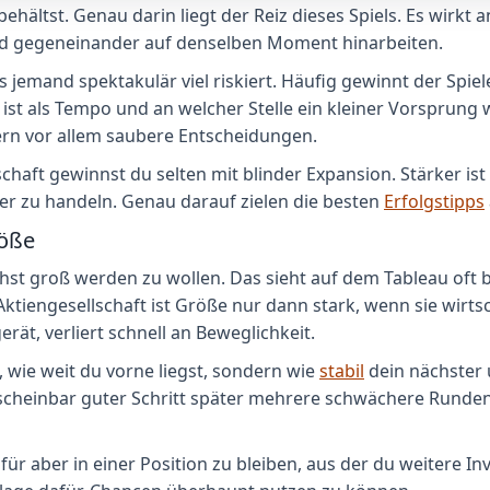
ltst. Genau darin liegt der Reiz dieses Spiels. Es wirkt an
d gegeneinander auf denselben Moment hinarbeiten.
jemand spektakulär viel riskiert. Häufig gewinnt der Spiele
st als Tempo und an welcher Stelle ein kleiner Vorsprung wi
ern vor allem saubere Entscheidungen.
chaft gewinnst du selten mit blinder Expansion. Stärker ist 
nter zu handeln. Genau darauf zielen die besten
Erfolgstipps
röße
lichst groß werden zu wollen. Das sieht auf dem Tableau oft
 Aktiengesellschaft ist Größe nur dann stark, wenn sie wirts
erät, verliert schnell an Beweglichkeit.
 wie weit du vorne liegst, sondern wie
stabil
dein nächster 
 scheinbar guter Schritt später mehrere schwächere Runden
dafür aber in einer Position zu bleiben, aus der du weitere 