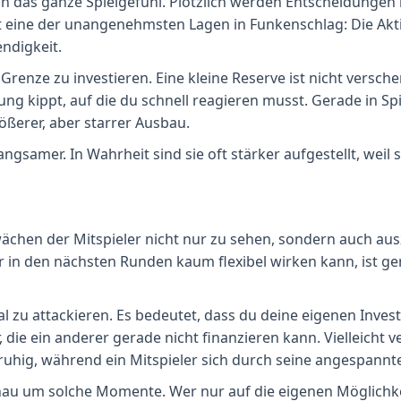
ch das ganze Spielgefühl. Plötzlich werden Entscheidungen
eine der unangenehmsten Lagen in Funkenschlag: Die Aktien
ndigkeit.
 Grenze zu investieren. Eine kleine Reserve ist nicht versch
tung kippt, auf die du schnell reagieren musst. Gerade in 
ößerer, aber starrer Ausbau.
angsamer. In Wahrheit sind sie oft stärker aufgestellt, weil
hwächen der Mitspieler nicht nur zu sehen, sondern auch aus
er in den nächsten Runden kaum flexibel wirken kann, ist g
 zu attackieren. Es bedeutet, dass du deine eigenen Investi
 die ein anderer gerade nicht finanzieren kann. Vielleicht
h ruhig, während ein Mitspieler sich durch seine angespannt
enau um solche Momente. Wer nur auf die eigenen Möglichke