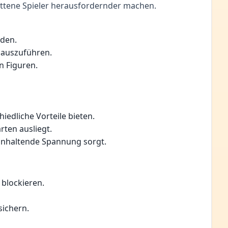
hrittene Spieler herausfordernder machen.
rden.
n auszuführen.
n Figuren.
edliche Vorteile bieten.
rten ausliegt.
 anhaltende Spannung sorgt.
 blockieren.
sichern.