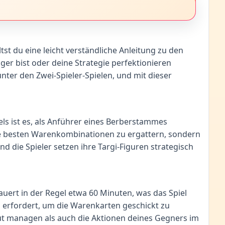
tst du eine leicht verständliche Anleitung zu den
änger bist oder deine Strategie perfektionieren
unter den Zwei-Spieler-Spielen, und mit dieser
piels ist es, als Anführer eines Berberstammes
ie besten Warenkombinationen zu ergattern, sondern
 die Spieler setzen ihre Targi-Figuren strategisch
 dauert in der Regel etwa 60 Minuten, was das Spiel
g erfordert, um die Warenkarten geschickt zu
t managen als auch die Aktionen deines Gegners im