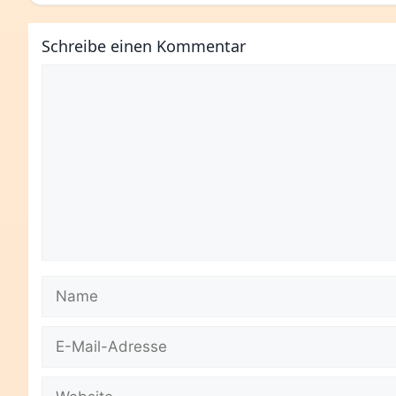
Schreibe einen Kommentar
Kommentar
Name
E-
Mail-
Adresse
Website