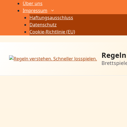
Zum
Über uns
Inhalt
Impressum
springen
Haftungsausschluss
Datenschutz
Cookie-Richtlinie (EU)
Regeln 
Brettspiel