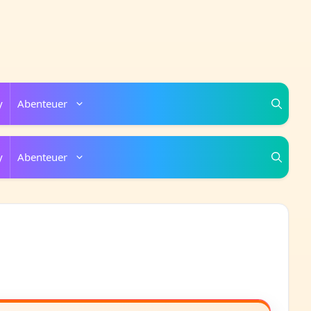
y
Abenteuer
y
Abenteuer