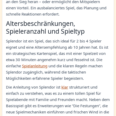
an den Sieg heran – oder ermöglicht den Mitspielern
einen Vorteil. Ein ausbalanciertes Spiel, das Planung und
schnelle Reaktionen erfordert.
Altersbeschränkungen,
Spieleranzahl und Spieltyp
Splendor ist ein Spiel, das sich ideal für 2 bis 4 Spieler
eignet und eine Altersempfehlung ab 10 Jahren hat. Es ist
ein strategisches Kartenspiel, das mit einer Spielzeit von
etwa 30 Minuten angenehm kurz und fesselnd ist. Die
einfache
Spielanleitung
und die klaren Regeln machen
Splendor zugänglich, während die taktischen
Möglichkeiten erfahrene Spieler begeistern.
Die Anleitung von Splendor ist
klar
strukturiert und
einfach zu verstehen, was es zu einem tollen Spiel für
Spielabende mit Familie und Freunden macht. Neben dem
Basisspiel gibt es Erweiterungen wie “Die Festungen”, die
neue Spielmechaniken einführen und frischen Wind in die