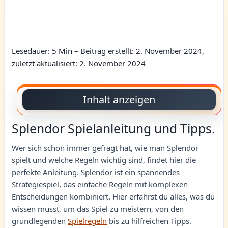
Lesedauer: 5 Min –
Beitrag erstellt: 2. November 2024,
zuletzt aktualisiert: 2. November 2024
Inhalt anzeigen
Splendor Spielanleitung und Tipps.
Wer sich schon immer gefragt hat, wie man Splendor
spielt und welche Regeln wichtig sind, findet hier die
perfekte Anleitung. Splendor ist ein spannendes
Strategiespiel, das einfache Regeln mit komplexen
Entscheidungen kombiniert. Hier erfährst du alles, was du
wissen musst, um das Spiel zu meistern, von den
grundlegenden
Spielregeln
bis zu hilfreichen Tipps.