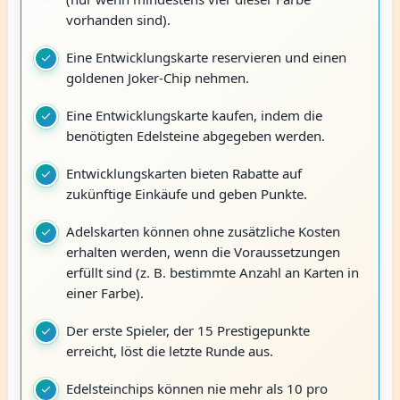
vorhanden sind).
Eine Entwicklungskarte reservieren und einen
goldenen Joker-Chip nehmen.
Eine Entwicklungskarte kaufen, indem die
benötigten Edelsteine abgegeben werden.
Entwicklungskarten bieten Rabatte auf
zukünftige Einkäufe und geben Punkte.
Adelskarten können ohne zusätzliche Kosten
erhalten werden, wenn die Voraussetzungen
erfüllt sind (z. B. bestimmte Anzahl an Karten in
einer Farbe).
Der erste Spieler, der 15 Prestigepunkte
erreicht, löst die letzte Runde aus.
Edelsteinchips können nie mehr als 10 pro