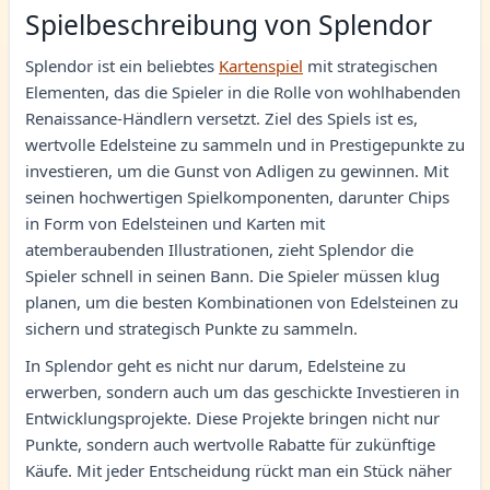
Spielbeschreibung von Splendor
Splendor ist ein beliebtes
Kartenspiel
mit strategischen
Elementen, das die Spieler in die Rolle von wohlhabenden
Renaissance-Händlern versetzt. Ziel des Spiels ist es,
wertvolle Edelsteine zu sammeln und in Prestigepunkte zu
investieren, um die Gunst von Adligen zu gewinnen. Mit
seinen hochwertigen Spielkomponenten, darunter Chips
in Form von Edelsteinen und Karten mit
atemberaubenden Illustrationen, zieht Splendor die
Spieler schnell in seinen Bann. Die Spieler müssen klug
planen, um die besten Kombinationen von Edelsteinen zu
sichern und strategisch Punkte zu sammeln.
In Splendor geht es nicht nur darum, Edelsteine zu
erwerben, sondern auch um das geschickte Investieren in
Entwicklungsprojekte. Diese Projekte bringen nicht nur
Punkte, sondern auch wertvolle Rabatte für zukünftige
Käufe. Mit jeder Entscheidung rückt man ein Stück näher