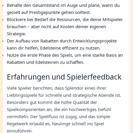
Behalte den Gesamtstand im Auge und plane, wann du
gezielt auf Prestigepunkte gehen solltest.
Blockiere bei Bedarf die Ressourcen, die deine Mitspieler
brauchen – aber nicht auf Kosten deiner eigenen
Strategie.
Der Aufbau von Rabatten durch Entwicklungsprojekte
kann dir helfen, Edelsteine effizient zu nutzen.
Nutze die erste Phase des Spiels, um eine starke Basis an
Rabatten und Edelsteinen zu schaffen.
Erfahrungen und Spielerfeedback
Viele Spieler berichten, dass Splendor eines ihrer
Lieblingsspiele für schnelle und strategische Abende ist.
Besonders gut kommt die hohe Qualität der
Spielkomponenten an, die ein hochwertiges Gefühl
vermitteln. Der Spielfluss ist zügig, und das simple
Regelwerk erlaubt es, Neulinge schnell ins Spiel
einzuführen.