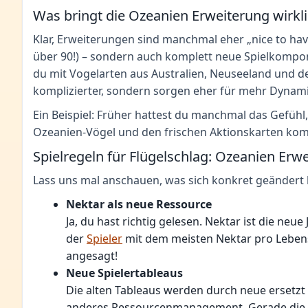
Was bringt die Ozeanien Erweiterung wirkl
Klar, Erweiterungen sind manchmal eher „nice to have
über 90!) – sondern auch komplett neue Spielkompon
du mit Vogelarten aus Australien, Neuseeland und de
komplizierter, sondern sorgen eher für mehr Dynami
Ein Beispiel: Früher hattest du manchmal das Gefüh
Ozeanien-Vögel und den frischen Aktionskarten kommt
Spielregeln für Flügelschlag: Ozeanien Erw
Lass uns mal anschauen, was sich konkret geändert 
Nektar als neue Ressource
Ja, du hast richtig gelesen. Nektar ist die ne
der
Spieler
mit dem meisten Nektar pro Lebensr
angesagt!
Neue Spielertableaus
Die alten Tableaus werden durch neue ersetzt 
anderes Ressourcenmanagement. Gerade die Eie