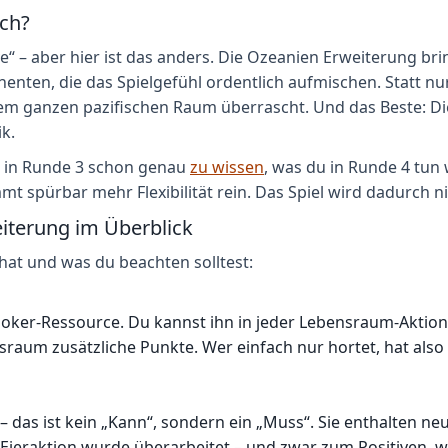
ich?
“ – aber hier ist das anders. Die Ozeanien Erweiterung bri
enten, die das Spielgefühl ordentlich aufmischen. Statt n
m ganzen pazifischen Raum überrascht. Und das Beste: Die 
k.
l, in Runde 3 schon genau
zu wissen
, was du in Runde 4 tun 
 spürbar mehr Flexibilität rein. Das Spiel wird dadurch nic
eiterung im Überblick
hat und was du beachten solltest:
ue Joker-Ressource. Du kannst ihn in jeder Lebensraum-Akti
aum zusätzliche Punkte. Wer einfach nur hortet, hat also 
– das ist kein „Kann“, sondern ein „Muss“. Sie enthalten ne
raktion wurde überarbeitet – und zwar zum Positiven, wenn