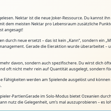
 gelesen. Nektar ist die neue Joker-Ressource. Du kannst ih
mit dem meisten Nektar pro Lebensraum zusätzliche Punkte.
st angesagt!
n durch neue ersetzt – das ist kein „Kann“, sondern ein „Mu
anagement. Gerade die Eieraktion wurde überarbeitet – un
mehr davon, sondern auch spezifischere. Du wirst dich öfter
nd oft nicht mehr rein auf Quantität ausgelegt, sondern f
ese Fähigkeiten werden am Spielende ausgelöst und können
.
pieler-PartienGerade im Solo-Modus bietet Ozeanien dur
ann nutz die Gelegenheit, um’s mal auszuprobieren – es lohn