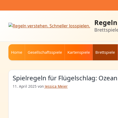
Zum
Inhalt
springen
Regeln 
Brettspiel
Home
Gesellschaftsspiele
Kartenspiele
Brettspiele
Spielregeln für Flügelschlag: Ozea
11. April 2025
von
Jessica Meier