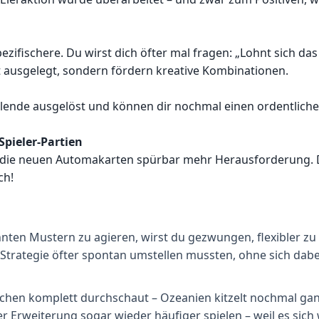
ezifischere. Du wirst dich öfter mal fragen: „Lohnt sich da
ät ausgelegt, sondern fördern kreative Kombinationen.
elende ausgelöst und können dir nochmal einen ordentliche
pieler-Partien
die neuen Automakarten spürbar mehr Herausforderung. Du 
ch!
annten Mustern zu agieren, wirst du gezwungen, flexibler z
re Strategie öfter spontan umstellen mussten, ohne sich dabe
chen komplett durchschaut – Ozeanien kitzelt nochmal ganz
r Erweiterung sogar wieder häufiger spielen – weil es sich