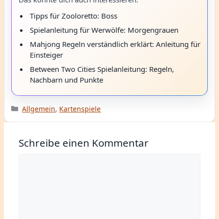
Tipps für Zooloretto: Boss
Spielanleitung für Werwölfe: Morgengrauen
Mahjong Regeln verständlich erklärt: Anleitung für
Einsteiger
Between Two Cities Spielanleitung: Regeln,
Nachbarn und Punkte
Kategorien
Allgemein
,
Kartenspiele
Schreibe einen Kommentar
Kommentar