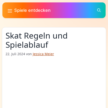
Zum
Inhalt
Spiele entdecken
springen
Skat Regeln und
Spielablauf
22. Juli 2024
von
Jessica Meier