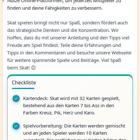
Nutze Online-Plattformen, um jederzeit Mitspieler zu
finden und deine Fähigkeiten zu verbessern.
Skat spielen bringt nicht nur Spaß, sondern fördert auch
das strategische Denken und die Konzentration. Wir
hoffen, dass du mit unserer Anleitung und den Tipps viel
Freude am Spiel findest. Teile deine Erfahrungen und
Tipps in den Kommentaren und besuche unsere Webseite
für weitere spannende Spiele und Beiträge. Viel Spaß
beim Skat! 😊
Checkliste
Kartendeck: Skat wird mit 32 Karten gespielt,
bestehend aus den Karten 7 bis Ass in den
Farben Kreuz, Pik, Herz und Karo.
Spielvorbereitung: Die Karten werden gemischt
und an jeden Spieler werden 10 Karten
ausgeteilt. Die restlichen zwei Karten bilden den