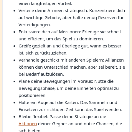
einen langfristigen Vorteil.
Verteile deine Armeen strategisch: Konzentriere dich
auf wichtige Gebiete, aber halte genug Reserven für
Verteidigungen.
Fokussiere dich auf Missionen: Erledige sie schnell
und effizient, um das Spiel zu dominieren.
Greife gezielt an und überlege gut, wann es besser
ist, sich zurückzuziehen.
Verhandle geschickt mit anderen Spielern: Allianzen
können den Unterschied machen, aber sei bereit, sie
bei Bedarf aufzulösen.
Plane deine Bewegungen im Voraus: Nutze die
Bewegungsphase, um deine Einheiten optimal zu
positionieren.
Halte ein Auge auf die Karten: Das Sammeln und
Einsetzen zur richtigen Zeit kann das Spiel wenden.
Bleibe flexibel: Passe deine Strategie an die
Aktionen
deiner Gegner an und nutze Chancen, die
sich bieten.