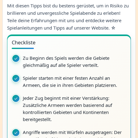
Mit diesen Tipps bist du bestens gerüstet, um in Risiko zu
brillieren und unvergessliche Spielabende zu erleben!
Teile deine Erfahrungen mit uns und entdecke weitere
Spielanleitungen und Tipps auf unserer Website. ☆
Checkliste
Zu Beginn des Spiels werden die Gebiete
gleichmäßig auf alle Spieler verteilt.
Spieler starten mit einer festen Anzahl an
Armeen, die sie in ihren Gebieten platzieren.
Jeder Zug beginnt mit einer Verstärkung:
Zusätzliche Armeen werden basierend auf
kontrollierten Gebieten und Kontinenten
bereitgestellt.
Angriffe werden mit Würfeln ausgetragen: Der