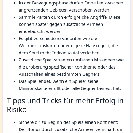
In der Bewegungsphase dürfen Einheiten zwischen
angrenzenden Gebieten verschoben werden.
Sammle Karten durch erfolgreiche Angriffe: Diese
können später gegen zusätzliche Armeen
eingetauscht werden.
Es gibt verschiedene Varianten wie die
Weltmissionskarten oder eigene Hausregeln, die
dem Spiel mehr Individualität verleihen.
Zusätzliche Spielvarianten umfassen Missionen wie
die Eroberung spezifischer Kontinente oder das
Ausschalten eines bestimmten Gegners.
Das Spiel endet, wenn ein Spieler seine
Missionskarte erfüllt oder alle Gegner besiegt hat.
Tipps und Tricks für mehr Erfolg in
Risiko
Sichere dir zu Beginn des Spiels einen Kontinent:
Der Bonus durch zusätzliche Armeen verschafft dir