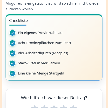
Mogulreichs eingetaucht ist, wird so schnell nicht wieder
aufhören wollen.
Checkliste
Ein eigenes Provinztableau
Acht Provinzplättchen zum Start
Vier Arbeiterfiguren (Meeples)
Startwürfel in vier Farben
Eine kleine Menge Startgeld
Wie hilfreich war dieser Beitrag?