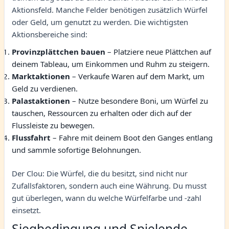
Aktionsfeld. Manche Felder benötigen zusätzlich Würfel
oder Geld, um genutzt zu werden. Die wichtigsten
Aktionsbereiche sind:
Provinzplättchen bauen
– Platziere neue Plättchen auf
deinem Tableau, um Einkommen und Ruhm zu steigern.
Marktaktionen
– Verkaufe Waren auf dem Markt, um
Geld zu verdienen.
Palastaktionen
– Nutze besondere Boni, um Würfel zu
tauschen, Ressourcen zu erhalten oder dich auf der
Flussleiste zu bewegen.
Flussfahrt
– Fahre mit deinem Boot den Ganges entlang
und sammle sofortige Belohnungen.
Der Clou: Die Würfel, die du besitzt, sind nicht nur
Zufallsfaktoren, sondern auch eine Währung. Du musst
gut überlegen, wann du welche Würfelfarbe und -zahl
einsetzt.
Siegbedingung und Spielende