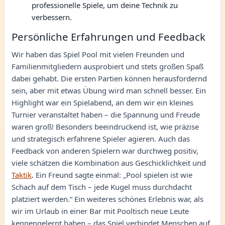
professionelle Spiele, um deine Technik zu
verbessern.
Persönliche Erfahrungen und Feedback
Wir haben das Spiel Pool mit vielen Freunden und
Familienmitgliedern ausprobiert und stets großen Spaß
dabei gehabt. Die ersten Partien können herausfordernd
sein, aber mit etwas Übung wird man schnell besser. Ein
Highlight war ein Spielabend, an dem wir ein kleines
Turnier veranstaltet haben – die Spannung und Freude
waren groß! Besonders beeindruckend ist, wie präzise
und strategisch erfahrene Spieler agieren. Auch das
Feedback von anderen Spielern war durchweg positiv,
viele schätzen die Kombination aus Geschicklichkeit und
Taktik
. Ein Freund sagte einmal: „Pool spielen ist wie
Schach auf dem Tisch – jede Kugel muss durchdacht
platziert werden.“ Ein weiteres schönes Erlebnis war, als
wir im Urlaub in einer Bar mit Pooltisch neue Leute
kennengelernt haben – das Spiel verbindet Menschen auf