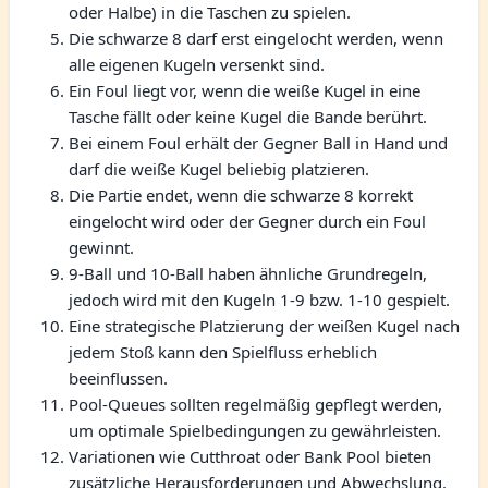
oder Halbe) in die Taschen zu spielen.
Die schwarze 8 darf erst eingelocht werden, wenn
alle eigenen Kugeln versenkt sind.
Ein Foul liegt vor, wenn die weiße Kugel in eine
Tasche fällt oder keine Kugel die Bande berührt.
Bei einem Foul erhält der Gegner Ball in Hand und
darf die weiße Kugel beliebig platzieren.
Die Partie endet, wenn die schwarze 8 korrekt
eingelocht wird oder der Gegner durch ein Foul
gewinnt.
9-Ball und 10-Ball haben ähnliche Grundregeln,
jedoch wird mit den Kugeln 1-9 bzw. 1-10 gespielt.
Eine strategische Platzierung der weißen Kugel nach
jedem Stoß kann den Spielfluss erheblich
beeinflussen.
Pool-Queues sollten regelmäßig gepflegt werden,
um optimale Spielbedingungen zu gewährleisten.
Variationen wie Cutthroat oder Bank Pool bieten
zusätzliche Herausforderungen und Abwechslung.