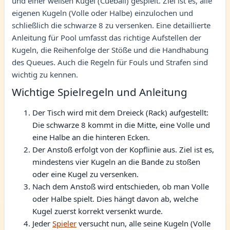
und einer weißen Kugel (Cueball) gespielt. Ziel ist es, alle
eigenen Kugeln (Volle oder Halbe) einzulochen und
schließlich die schwarze 8 zu versenken. Eine detaillierte
Anleitung für Pool umfasst das richtige Aufstellen der
Kugeln, die Reihenfolge der Stöße und die Handhabung
des Queues. Auch die Regeln für Fouls und Strafen sind
wichtig zu kennen.
Wichtige Spielregeln und Anleitung
Der Tisch wird mit dem Dreieck (Rack) aufgestellt:
Die schwarze 8 kommt in die Mitte, eine Volle und
eine Halbe an die hinteren Ecken.
Der Anstoß erfolgt von der Kopflinie aus. Ziel ist es,
mindestens vier Kugeln an die Bande zu stoßen
oder eine Kugel zu versenken.
Nach dem Anstoß wird entschieden, ob man Volle
oder Halbe spielt. Dies hängt davon ab, welche
Kugel zuerst korrekt versenkt wurde.
Jeder
Spieler
versucht nun, alle seine Kugeln (Volle