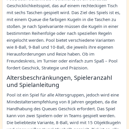
Geschicklichkeitsspiel, das auf einem rechteckigen Tisch
mit sechs Taschen gespielt wird. Das Ziel des Spiels ist es,
mit einem Queue die farbigen Kugeln in die Taschen zu
stoßen. Je nach Spielvariante müssen die Kugeln in einer
bestimmten Reihenfolge oder nach speziellen Regeln
eingelocht werden. Pool bietet verschiedene Varianten
wie 8-Ball, 9-Ball und 10-Ball, die jeweils ihre eigenen
Herausforderungen und Reize haben. Ob im
Freundeskreis, im Turnier oder einfach zum Spaß – Pool
fordert Geschick, Strategie und Präzision.
Altersbeschränkungen, Spieleranzahl
und Spielanleitung
Pool ist ein Spiel für alle Altersgruppen, jedoch wird eine
Mindestaltersempfehlung von 8 Jahren gegeben, da die
Handhabung des Queues Geschick erfordert. Das Spiel
kann von zwei Spielern oder in Teams gespielt werden.
Die beliebteste Variante, 8-Ball, wird mit 15 Objektkugeln