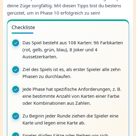
deine Züge sorgfältig. Mit diesen Tipps bist du bestens
gerüstet, um in Phase 10 erfolgreich zu sein!
Checkliste
Das Spiel besteht aus 108 Karten: 96 Farbkarten
(rot, gelb, grün, blau), 8 Joker und 4
Aussetzerkarten.
Ziel des Spiels ist es, als erster Spieler alle zehn
Phasen zu durchlaufen.
Jede Phase hat spezifische Anforderungen, z. B.
eine bestimmte Anzahl von Karten einer Farbe
oder Kombinationen aus Zahlen.
Zu Beginn jeder Runde ziehen die Spieler eine
Karte und legen eine Karte ab.
Spieler dürfen Sätze oder Reihen vor sich