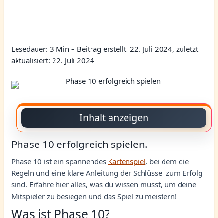
Lesedauer: 3 Min –
Beitrag erstellt: 22. Juli 2024, zuletzt
aktualisiert: 22. Juli 2024
Inhalt anzeigen
Phase 10 erfolgreich spielen.
Phase 10 ist ein spannendes
Kartenspiel
, bei dem die
Regeln und eine klare Anleitung der Schlüssel zum Erfolg
sind. Erfahre hier alles, was du wissen musst, um deine
Mitspieler zu besiegen und das Spiel zu meistern!
Was ist Phase 10?