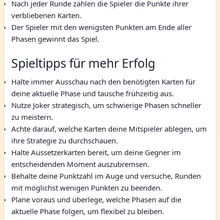
Nach jeder Runde zählen die Spieler die Punkte ihrer
verbliebenen Karten.
Der Spieler mit den wenigsten Punkten am Ende aller
Phasen gewinnt das Spiel.
Spieltipps für mehr Erfolg
Halte immer Ausschau nach den benötigten Karten für
deine aktuelle Phase und tausche frühzeitig aus.
Nutze Joker strategisch, um schwierige Phasen schneller
zu meistern.
Achte darauf, welche Karten deine Mitspieler ablegen, um
ihre Strategie zu durchschauen.
Halte Aussetzerkarten bereit, um deine Gegner im
entscheidenden Moment auszubremsen.
Behalte deine Punktzahl im Auge und versuche, Runden
mit möglichst wenigen Punkten zu beenden.
Plane voraus und überlege, welche Phasen auf die
aktuelle Phase folgen, um flexibel zu bleiben.