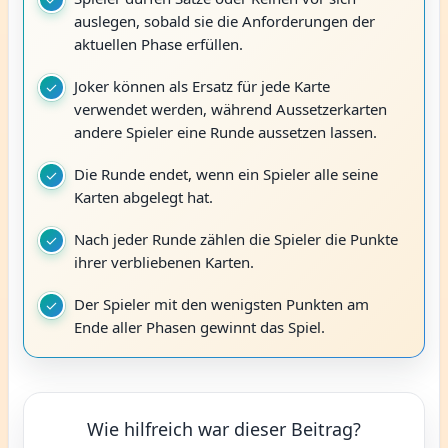
auslegen, sobald sie die Anforderungen der
aktuellen Phase erfüllen.
Joker können als Ersatz für jede Karte
verwendet werden, während Aussetzerkarten
andere Spieler eine Runde aussetzen lassen.
Die Runde endet, wenn ein Spieler alle seine
Karten abgelegt hat.
Nach jeder Runde zählen die Spieler die Punkte
ihrer verbliebenen Karten.
Der Spieler mit den wenigsten Punkten am
Ende aller Phasen gewinnt das Spiel.
Wie hilfreich war dieser Beitrag?