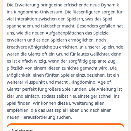
Die Erweiterung bringt eine erfrischende neue Dynamik
ins Kingdomino-Universum. Die Riesenfiguren sorgen für
viel Interaktion zwischen den Spielern, was das Spiel
spannender und taktischer macht. Besonders gefallen hat
uns, wie die neuen Aufgabenplättchen das Spielziel
erweitern und es den Spielern ermöglichen, noch
kreativere Königreiche zu errichten. In unserer Spielrunde
waren die Giants oft ein Grund für lautes Gelächter, denn
es ist einfach witzig, wenn der sorgfältig geplante Zug
plötzlich von einem Riesen zunichte gemacht wird. Die
Möglichkeit, einen fünften Spieler einzubeziehen, ist ein
weiterer Pluspunkt und macht „Kingdomino: Age of
Giants“ perfekt für größere Spielrunden. Die Anleitung ist
klar und einfach, sodass selbst Neueinsteiger schnell ins
Spiel finden. Wir können diese Erweiterung allen
empfehlen, die das Basisspiel lieben und nach einer
neuen Herausforderung suchen.
Anleitung