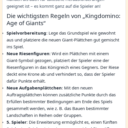
geeignet ist – es kommt ganz auf die Spieler an!
Die wichtigsten Regeln von „Kingdomino:
Age of Giants“
Spielvorbereitung
: Lege das Grundspiel wie gewohnt
aus und platziere die neuen Giant-Plättchen gut gemischt
ins Spiel.
Neue Riesenfiguren
: Wird ein Plättchen mit einem
Giant-Symbol gezogen, platziert der Spieler eine der
Riesenfiguren in das Königreich eines Gegners. Der Riese
deckt eine Krone ab und verhindert so, dass der Spieler
dafür Punkte erhält.
Neue Aufgabenplättchen
: Mit den neuen
Auftragsplättchen können zusätzliche Punkte durch das
Erfüllen bestimmter Bedingungen am Ende des Spiels
gesammelt werden, wie z. B. das Bauen bestimmter
Landschaften in Reihen oder Gruppen.
5. Spieler
: Die Erweiterung ermöglicht es, einen fünften