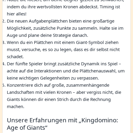
indem du ihre wertvollsten Kronen abdeckst. Timing ist
hier alles!
Die neuen Aufgabenplättchen bieten eine großartige
Möglichkeit, zusätzliche Punkte zu sammeln. Halte sie im
Auge und plane deine Strategie danach.
Wenn du ein Plättchen mit einem Giant-Symbol ziehen
musst, versuche, es so zu legen, dass es dir selbst nicht
schadet.
Der fünfte Spieler bringt zusätzliche Dynamik ins Spiel –
achte auf die Interaktionen und die Plättchenauswahl, um
keine wichtigen Gelegenheiten zu verpassen.
Konzentriere dich auf große, zusammenhängende
Landschaften mit vielen Kronen – aber vergiss nicht, die
Giants können dir einen Strich durch die Rechnung
machen.
Unsere Erfahrungen mit „Kingdomino:
Age of Giants“