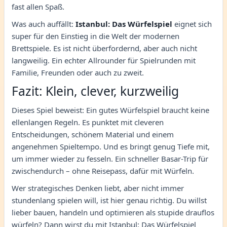
fast allen Spaß.
Was auch auffällt:
Istanbul: Das Würfelspiel
eignet sich
super für den Einstieg in die Welt der modernen
Brettspiele. Es ist nicht überfordernd, aber auch nicht
langweilig. Ein echter Allrounder für Spielrunden mit
Familie, Freunden oder auch zu zweit.
Fazit: Klein, clever, kurzweilig
Dieses Spiel beweist: Ein gutes Würfelspiel braucht keine
ellenlangen Regeln. Es punktet mit cleveren
Entscheidungen, schönem Material und einem
angenehmen Spieltempo. Und es bringt genug Tiefe mit,
um immer wieder zu fesseln. Ein schneller Basar-Trip für
zwischendurch – ohne Reisepass, dafür mit Würfeln.
Wer strategisches Denken liebt, aber nicht immer
stundenlang spielen will, ist hier genau richtig. Du willst
lieber bauen, handeln und optimieren als stupide drauflos
würfeln? Dann wirst du mit Istanbul: Das Würfelspiel