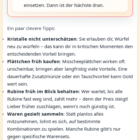
einsetzen. Dann ist der Nächste dran.
Ein paar clevere Tipps:
Kristalle nicht unterschätzen
: Sie erlauben dir, Würfel
neu zu würfeln – das kann dir in kritischen Momenten den
entscheidenden Vorteil bringen.
Plättchen früh kaufen
: Moscheeplättchen wirken oft
unscheinbar, bringen aber langfristig viele Vorteile. Eine
dauerhafte Zusatzmünze oder ein Tauschvorteil kann Gold
wert sein.
Rubine früh im Blick behalten
: Wer wartet, bis alle
Rubine fast weg sind, zahlt mehr – denn der Preis steigt!
Lieber früher zuschlagen, wenn’s noch günstig ist.
Waren gezielt sammeln
: Statt planlos alles
mitzunehmen, lohnt es sich, auf bestimmte
Kombinationen zu spielen. Manche Rubine gibt’s nur
gegen spezifische Warensets.