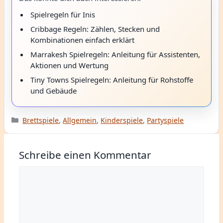
Spielregeln für Inis
Cribbage Regeln: Zählen, Stecken und
Kombinationen einfach erklärt
Marrakesh Spielregeln: Anleitung für Assistenten,
Aktionen und Wertung
Tiny Towns Spielregeln: Anleitung für Rohstoffe
und Gebäude
Kategorien
Brettspiele
,
Allgemein
,
Kinderspiele
,
Partyspiele
Schreibe einen Kommentar
Kommentar