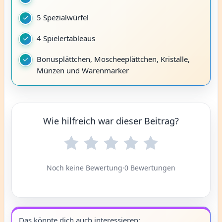
5 Spezialwürfel
4 Spielertableaus
Bonusplättchen, Moscheeplättchen, Kristalle,
Münzen und Warenmarker
Wie hilfreich war dieser Beitrag?
Noch keine Bewertung
·
0 Bewertungen
Das könnte dich auch interessieren: