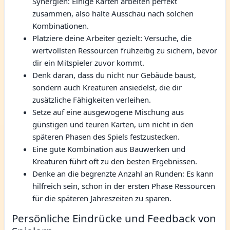
Synergien: Einige Karten arbeiten perfekt
zusammen, also halte Ausschau nach solchen
Kombinationen.
Platziere deine Arbeiter gezielt: Versuche, die
wertvollsten Ressourcen frühzeitig zu sichern, bevor
dir ein Mitspieler zuvor kommt.
Denk daran, dass du nicht nur Gebäude baust,
sondern auch Kreaturen ansiedelst, die dir
zusätzliche Fähigkeiten verleihen.
Setze auf eine ausgewogene Mischung aus
günstigen und teuren Karten, um nicht in den
späteren Phasen des Spiels festzustecken.
Eine gute Kombination aus Bauwerken und
Kreaturen führt oft zu den besten Ergebnissen.
Denke an die begrenzte Anzahl an Runden: Es kann
hilfreich sein, schon in der ersten Phase Ressourcen
für die späteren Jahreszeiten zu sparen.
Persönliche Eindrücke und Feedback von