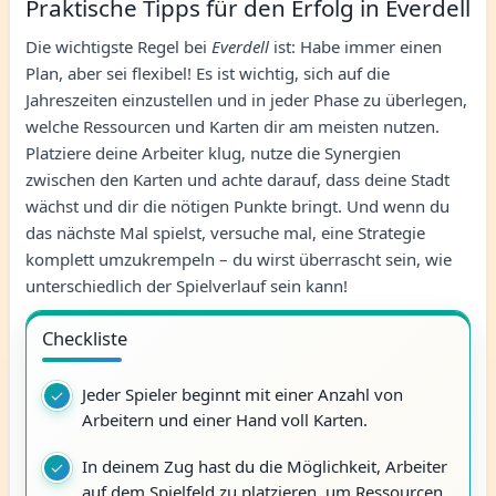
Praktische Tipps für den Erfolg in Everdell
Die wichtigste Regel bei
Everdell
ist: Habe immer einen
Plan, aber sei flexibel! Es ist wichtig, sich auf die
Jahreszeiten einzustellen und in jeder Phase zu überlegen,
welche Ressourcen und Karten dir am meisten nutzen.
Platziere deine Arbeiter klug, nutze die Synergien
zwischen den Karten und achte darauf, dass deine Stadt
wächst und dir die nötigen Punkte bringt. Und wenn du
das nächste Mal spielst, versuche mal, eine Strategie
komplett umzukrempeln – du wirst überrascht sein, wie
unterschiedlich der Spielverlauf sein kann!
Checkliste
Jeder Spieler beginnt mit einer Anzahl von
Arbeitern und einer Hand voll Karten.
In deinem Zug hast du die Möglichkeit, Arbeiter
auf dem Spielfeld zu platzieren, um Ressourcen