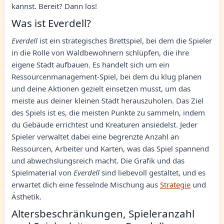
kannst. Bereit? Dann los!
Was ist Everdell?
Everdell
ist ein strategisches Brettspiel, bei dem die Spieler
in die Rolle von Waldbewohnern schlüpfen, die ihre
eigene Stadt aufbauen. Es handelt sich um ein
Ressourcenmanagement-Spiel, bei dem du klug planen
und deine Aktionen gezielt einsetzen musst, um das
meiste aus deiner kleinen Stadt herauszuholen. Das Ziel
des Spiels ist es, die meisten Punkte zu sammeln, indem
du Gebäude errichtest und Kreaturen ansiedelst. Jeder
Spieler verwaltet dabei eine begrenzte Anzahl an
Ressourcen, Arbeiter und Karten, was das Spiel spannend
und abwechslungsreich macht. Die Grafik und das
Spielmaterial von
Everdell
sind liebevoll gestaltet, und es
erwartet dich eine fesselnde Mischung aus
Strategie
und
Ästhetik.
Altersbeschränkungen, Spieleranzahl