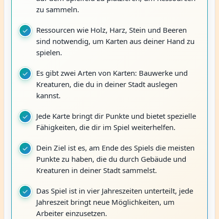
zu sammeln.
Ressourcen wie Holz, Harz, Stein und Beeren
sind notwendig, um Karten aus deiner Hand zu
spielen.
Es gibt zwei Arten von Karten: Bauwerke und
Kreaturen, die du in deiner Stadt auslegen
kannst.
Jede Karte bringt dir Punkte und bietet spezielle
Fähigkeiten, die dir im Spiel weiterhelfen.
Dein Ziel ist es, am Ende des Spiels die meisten
Punkte zu haben, die du durch Gebäude und
Kreaturen in deiner Stadt sammelst.
Das Spiel ist in vier Jahreszeiten unterteilt, jede
Jahreszeit bringt neue Möglichkeiten, um
Arbeiter einzusetzen.