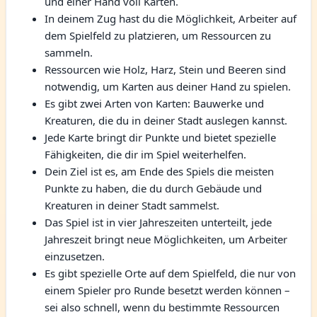
und einer Hand voll Karten.
In deinem Zug hast du die Möglichkeit, Arbeiter auf
dem Spielfeld zu platzieren, um Ressourcen zu
sammeln.
Ressourcen wie Holz, Harz, Stein und Beeren sind
notwendig, um Karten aus deiner Hand zu spielen.
Es gibt zwei Arten von Karten: Bauwerke und
Kreaturen, die du in deiner Stadt auslegen kannst.
Jede Karte bringt dir Punkte und bietet spezielle
Fähigkeiten, die dir im Spiel weiterhelfen.
Dein Ziel ist es, am Ende des Spiels die meisten
Punkte zu haben, die du durch Gebäude und
Kreaturen in deiner Stadt sammelst.
Das Spiel ist in vier Jahreszeiten unterteilt, jede
Jahreszeit bringt neue Möglichkeiten, um Arbeiter
einzusetzen.
Es gibt spezielle Orte auf dem Spielfeld, die nur von
einem Spieler pro Runde besetzt werden können –
sei also schnell, wenn du bestimmte Ressourcen