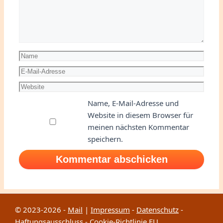
Name
E-
Mail-
Website
Adresse
Name, E-Mail-Adresse und
Website in diesem Browser für
meinen nächsten Kommentar
speichern.
© 2023-2026 -
Mail
|
Impressum
-
Datenschutz
-
Haftungsausschluss
-
Cookie-Richtlinie EU