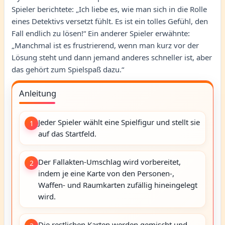
Spieler berichtete: „Ich liebe es, wie man sich in die Rolle
eines Detektivs versetzt fühlt. Es ist ein tolles Gefühl, den
Fall endlich zu lösen!“ Ein anderer Spieler erwähnte:
„Manchmal ist es frustrierend, wenn man kurz vor der
Lösung steht und dann jemand anderes schneller ist, aber
das gehört zum Spielspaß dazu.“
Anleitung
Jeder Spieler wählt eine Spielfigur und stellt sie
1
auf das Startfeld.
Der Fallakten-Umschlag wird vorbereitet,
2
indem je eine Karte von den Personen-,
Waffen- und Raumkarten zufällig hineingelegt
wird.
Die restlichen Karten werden gemischt und