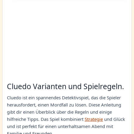
Cluedo Varianten und Spielregeln.
Cluedo ist ein spannendes Detektivspiel, das die Spieler
herausfordert, einen Mordfall zu lösen. Diese Anleitung
gibt dir einen Überblick über die Regeln und einige
hilfreiche Tipps. Das Spiel kombiniert
Strategie
und Glück
und ist perfekt für einen unterhaltsamen Abend mit
Familie und Freunden.