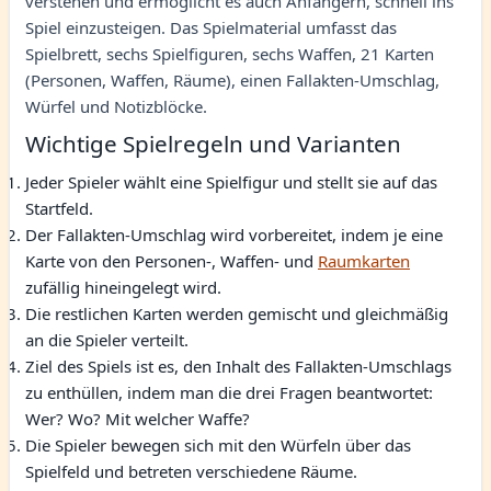
verstehen und ermöglicht es auch Anfängern, schnell ins
Spiel einzusteigen. Das Spielmaterial umfasst das
Spielbrett, sechs Spielfiguren, sechs Waffen, 21 Karten
(Personen, Waffen, Räume), einen Fallakten-Umschlag,
Würfel und Notizblöcke.
Wichtige Spielregeln und Varianten
Jeder Spieler wählt eine Spielfigur und stellt sie auf das
Startfeld.
Der Fallakten-Umschlag wird vorbereitet, indem je eine
Karte von den Personen-, Waffen- und
Raumkarten
zufällig hineingelegt wird.
Die restlichen Karten werden gemischt und gleichmäßig
an die Spieler verteilt.
Ziel des Spiels ist es, den Inhalt des Fallakten-Umschlags
zu enthüllen, indem man die drei Fragen beantwortet:
Wer? Wo? Mit welcher Waffe?
Die Spieler bewegen sich mit den Würfeln über das
Spielfeld und betreten verschiedene Räume.