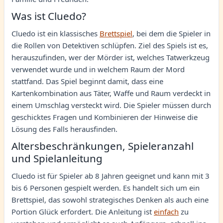
Was ist Cluedo?
Cluedo ist ein klassisches
Brettspiel
, bei dem die Spieler in
die Rollen von Detektiven schlüpfen. Ziel des Spiels ist es,
herauszufinden, wer der Mörder ist, welches Tatwerkzeug
verwendet wurde und in welchem Raum der Mord
stattfand. Das Spiel beginnt damit, dass eine
Kartenkombination aus Täter, Waffe und Raum verdeckt in
einem Umschlag versteckt wird. Die Spieler müssen durch
geschicktes Fragen und Kombinieren der Hinweise die
Lösung des Falls herausfinden.
Altersbeschränkungen, Spieleranzahl
und Spielanleitung
Cluedo ist für Spieler ab 8 Jahren geeignet und kann mit 3
bis 6 Personen gespielt werden. Es handelt sich um ein
Brettspiel, das sowohl strategisches Denken als auch eine
Portion Glück erfordert. Die Anleitung ist
einfach
zu