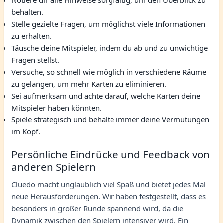
behalten.
Stelle gezielte Fragen, um möglichst viele Informationen
zu erhalten.
Täusche deine Mitspieler, indem du ab und zu unwichtige
Fragen stellst.
Versuche, so schnell wie möglich in verschiedene Räume
zu gelangen, um mehr Karten zu eliminieren.
Sei aufmerksam und achte darauf, welche Karten deine
Mitspieler haben könnten.
Spiele strategisch und behalte immer deine Vermutungen
im Kopf.
Persönliche Eindrücke und Feedback von
anderen Spielern
Cluedo macht unglaublich viel Spaß und bietet jedes Mal
neue Herausforderungen. Wir haben festgestellt, dass es
besonders in großer Runde spannend wird, da die
Dynamik zwischen den Spielern intensiver wird. Ein