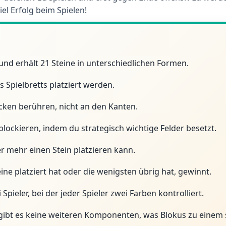
el Erfolg beim Spielen!
 und erhält 21 Steine in unterschiedlichen Formen.
s Spielbretts platziert werden.
Ecken berühren, nicht an den Kanten.
blockieren, indem du strategisch wichtige Felder besetzt.
er mehr einen Stein platzieren kann.
ine platziert hat oder die wenigsten übrig hat, gewinnt.
 Spieler, bei der jeder Spieler zwei Farben kontrolliert.
gibt es keine weiteren Komponenten, was Blokus zu einem 