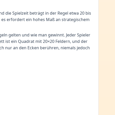
d die Spielzeit beträgt in der Regel etwa 20 bis
er es erfordert ein hohes Maß an strategischem
egeln gelten und wie man gewinnt. Jeder Spieler
tt ist ein Quadrat mit 20×20 Feldern, und der
sich nur an den Ecken berühren, niemals jedoch