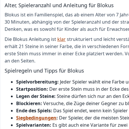
Alter, Spieleranzahl und Anleitung für Blokus
Blokus ist ein Familienspiel, das ab einem Alter von 7 Jah
30 Minuten, abhängig von der Spieleranzahl und der strat
Denken, was es sowohl für Kinder als auch für Erwachse
Die Blokus Anleitung ist
klar
strukturiert und leicht verst
erhält 21 Steine in seiner Farbe, die in verschiedenen F
erste Stein muss immer in einer Ecke platziert werden. V
an den Seiten.
Spielregeln und Tipps für Blokus
Spielvorbereitung:
Jeder Spieler wählt eine Farbe u
Startposition:
Der erste Stein muss in der Ecke des 
Legen der Steine:
Steine dürfen sich nur an den Ec
Blockieren:
Versuche, die Züge deiner Gegner zu blo
Ende des Spiels:
Das Spiel endet, wenn kein Spieler
Siegbedingungen
:
Der Spieler, der die meisten Stei
Spielvarianten:
Es gibt auch eine Variante für zwei S