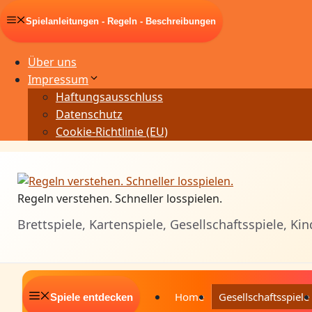
Zum
Spielanleitungen - Regeln - Beschreibungen
Inhalt
springen
Über uns
Impressum
Haftungsausschluss
Datenschutz
Cookie-Richtlinie (EU)
Regeln verstehen. Schneller losspielen.
Brettspiele, Kartenspiele, Gesellschaftsspiele, Kin
Home
Gesellschaftsspiele
Spiele entdecken