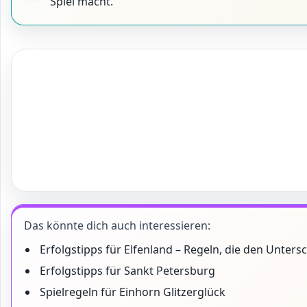
Spiel macht.
Das könnte dich auch interessieren:
Erfolgstipps für Elfenland – Regeln, die den Unter
Erfolgstipps für Sankt Petersburg
Spielregeln für Einhorn Glitzerglück