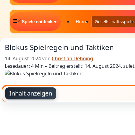
Home
Gesellschaftsspiele
Spiele entdecken
Blokus Spielregeln und Taktiken
14. August 2024
von
Christian Dehning
Lesedauer: 4 Min –
Beitrag erstellt: 14. August 2024, zulet
Inhalt anzeigen